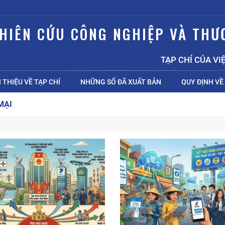
GHIÊN CỨU CÔNG NGHIỆP VÀ THƯ
TẠP CHÍ CỦA VIỆN
I THIỆU VỀ TẠP CHÍ
NHỮNG SỐ ĐÃ XUẤT BẢN
QUY ĐỊNH VỀ 
MẠI