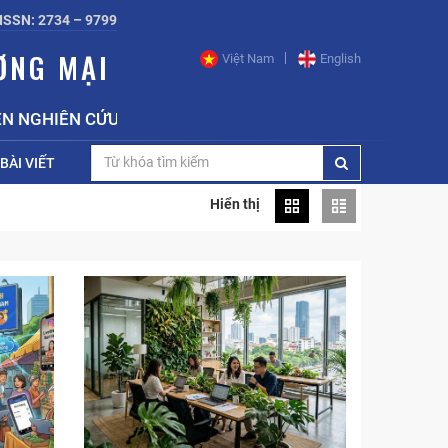
ISSN: 2734 – 9799
ƠNG MẠI
Việt Nam
English
 NGHIÊN CỨU CHIẾN LƯỢC, CHÍNH SÁCH CÔNG THƯƠNG 
BÀI VIẾT
Hiển thị