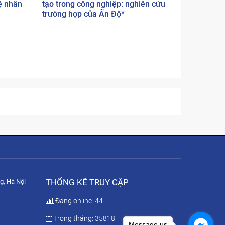
ệ nhân
tạo trong công nghiệp: nghiên cứu
trường hợp của Ấn Độ*
THỐNG KÊ TRUY CẬP
g, Hà Nội
Đang online: 44
Trong tháng: 35818
Message us