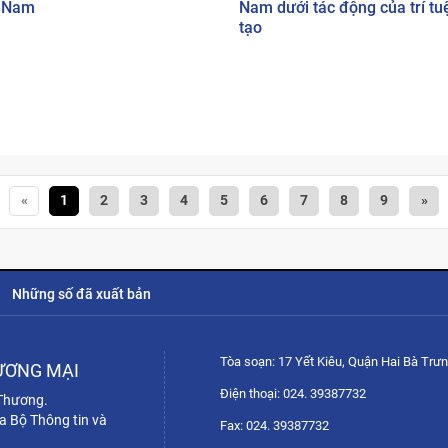
t Nam
Nam dưới tác động của trí tu
tạo
«
1
2
3
4
5
6
7
8
9
»
Những số đã xuất bản
Tòa soạn: 17 Yết Kiêu, Quận Hai Bà Trưn
ƯƠNG MẠI
Điện thoại: 024. 39387732
 Thương.
a Bộ Thông tin và
Fax: 024. 39387732