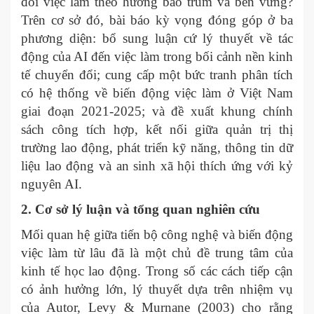
đổi việc làm theo hướng bao trùm và bền vững?
Trên cơ sở đó, bài báo kỳ vọng đóng góp ở ba
phương diện: bổ sung luận cứ lý thuyết về tác
động của AI đến việc làm trong bối cảnh nền kinh
tế chuyển đổi; cung cấp một bức tranh phân tích
có hệ thống về biến động việc làm ở Việt Nam
giai đoạn 2021-2025; và đề xuất khung chính
sách công tích hợp, kết nối giữa quản trị thị
trường lao động, phát triển kỹ năng, thông tin dữ
liệu lao động và an sinh xã hội thích ứng với kỷ
nguyên AI.
2. Cơ sở lý luận và tổng quan nghiên cứu
Mối quan hệ giữa tiến bộ công nghệ và biến động
việc làm từ lâu đã là một chủ đề trung tâm của
kinh tế học lao động. Trong số các cách tiếp cận
có ảnh hưởng lớn, lý thuyết dựa trên nhiệm vụ
của Autor, Levy & Murnane (2003) cho rằng