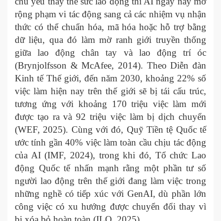
chủ yếu thay thế sức lao động thì AI ngày nay mở
rộng phạm vi tác động sang cả các nhiệm vụ nhận
thức có thể chuẩn hóa, mã hóa hoặc hỗ trợ bằng
dữ liệu, qua đó làm mờ ranh giới truyền thống
giữa lao động chân tay và lao động trí óc
(Brynjolfsson & McAfee, 2014). Theo Diễn đàn
Kinh tế Thế giới, đến năm 2030, khoảng 22% số
việc làm hiện nay trên thế giới sẽ bị tái cấu trúc,
tương ứng với khoảng 170 triệu việc làm mới
được tạo ra và 92 triệu việc làm bị dịch chuyển
(WEF, 2025). Cùng với đó, Quỹ Tiền tệ Quốc tế
ước tính gần 40% việc làm toàn cầu chịu tác động
của AI (IMF, 2024), trong khi đó, Tổ chức Lao
động Quốc tế nhấn mạnh rằng một phần tư số
người lao động trên thế giới đang làm việc trong
những nghề có tiếp xúc với GenAI, dù phần lớn
công việc có xu hướng được chuyển đổi thay vì
bị xóa bỏ hoàn toàn (ILO, 2025).