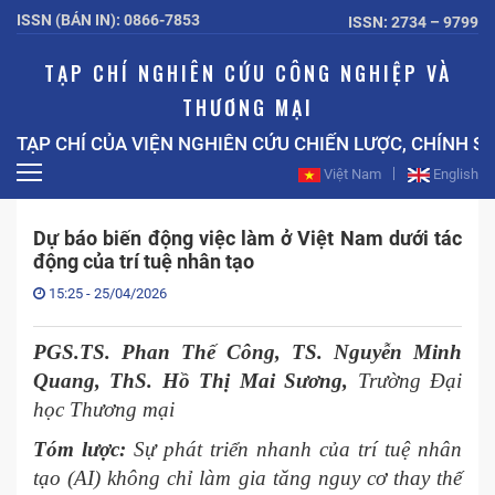
ISSN (BẢN IN): 0866-7853
ISSN: 2734 – 9799
TẠP CHÍ NGHIÊN CỨU CÔNG NGHIỆP VÀ
THƯƠNG MẠI
ẠP CHÍ CỦA VIỆN NGHIÊN CỨU CHIẾN LƯỢC, CHÍNH SÁ
Việt Nam
English
Dự báo biến động việc làm ở Việt Nam dưới tác
động của trí tuệ nhân tạo
15:25 - 25/04/2026
PGS.TS. Phan Thế Công, TS. Nguyễn Minh
Quang, ThS. Hồ Thị Mai Sương,
Trường Đại
học Thương mại
Tóm lược:
Sự phát triển nhanh của trí tuệ nhân
tạo (AI) không chỉ làm gia tăng nguy cơ thay thế