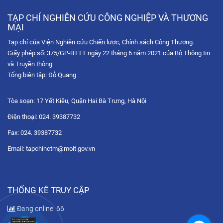
Nâng cao năng lực kinh tế số cho thanh niên Việt Nam:
“Chuẩn hóa năng lực nghề nghiệp cho nhà sáng tạo nội dung
TẠP CHÍ NGHIÊN CỨU CÔNG NGHIỆP VÀ THƯƠNG
thương...
MẠI
Tạp chí của Viện Nghiên cứu Chiến lược, Chính sách Công Thương.
Hội chợ Hùng Vương 2026: Trải nghiệm không gian mua sắm
Giấy phép số: 375/GP-BTTT ngày 22 tháng 6 năm 2021 của Bộ Thông tin
số qua chuỗi Livestream tương tác
và Truyền thông
Tọa đàm trực tuyến: Chiến lược phát triển thị trường Hoa Kỳ
Tổng biên tập: Đỗ Quang
trong bối cảnh xung đột thương mại và sự gia tăng...
Tòa soạn: 17 Yết Kiêu, Quận Hai Bà Trưng, Hà Nội
Diễn đàn Chuyển đổi số ngành Công Thương 2025: Công
nghệ hội tụ
Điện thoại: 024. 39387732
Fax: 024. 39387732
Tọa đàm trực tuyến “Nâng cao năng lực xuất khẩu của doanh
nghiệp Việt Nam thông qua thương mại điện tử với thị...
Email: tapchinctm@moit.gov.vn
Diễn đàn Chuyển đổi số ngành Công Thương 2025: Xác lập
tầm nhìn chuyển đổi số – xanh hóa tăng trưởng đến năm...
THỐNG KÊ TRUY CẬP
Đang online: 66