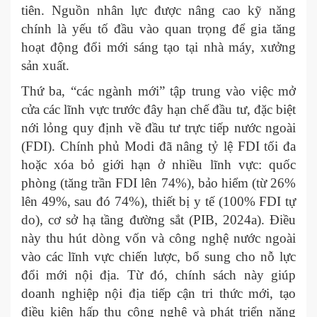
tiên. Nguồn nhân lực được nâng cao kỹ năng
chính là yếu tố đầu vào quan trọng để gia tăng
hoạt động đổi mới sáng tạo tại nhà máy, xưởng
sản xuất.
Thứ ba, “các ngành mới” tập trung vào việc mở
cửa các lĩnh vực trước đây hạn chế đầu tư, đặc biệt
nới lỏng quy định về đầu tư trực tiếp nước ngoài
(FDI). Chính phủ Modi đã nâng tỷ lệ FDI tối đa
hoặc xóa bỏ giới hạn ở nhiều lĩnh vực: quốc
phòng (tăng trần FDI lên 74%), bảo hiểm (từ 26%
lên 49%, sau đó 74%), thiết bị y tế (100% FDI tự
do), cơ sở hạ tầng đường sắt (PIB, 2024a). Điều
này thu hút dòng vốn và công nghệ nước ngoài
vào các lĩnh vực chiến lược, bổ sung cho nỗ lực
đổi mới nội địa. Từ đó, chính sách này giúp
doanh nghiệp nội địa tiếp cận tri thức mới, tạo
điều kiện hấp thụ công nghệ và phát triển năng