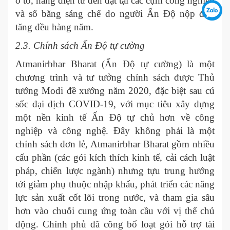
ô tô, hãng điện tử đến đặt tại các cụm công nghiệp
và số bằng sáng chế do người Ấn Độ nộp đơn
tăng đều hàng năm.
2.3. Chính sách Ấn Độ tự cường
Atmanirbhar Bharat (Ấn Độ tự cường) là một
chương trình và tư tưởng chính sách được Thủ
tướng Modi đề xướng năm 2020, đặc biệt sau cú
sốc đại dịch COVID-19, với mục tiêu xây dựng
một nền kinh tế Ấn Độ tự chủ hơn về công
nghiệp và công nghệ. Đây không phải là một
chính sách đơn lẻ, Atmanirbhar Bharat gồm nhiều
cấu phần (các gói kích thích kinh tế, cải cách luật
pháp, chiến lược ngành) nhưng tựu trung hướng
tới giảm phụ thuộc nhập khẩu, phát triển các năng
lực sản xuất cốt lõi trong nước, và tham gia sâu
hơn vào chuỗi cung ứng toàn cầu với vị thế chủ
động. Chính phủ đã công bố loạt gói hỗ trợ tài