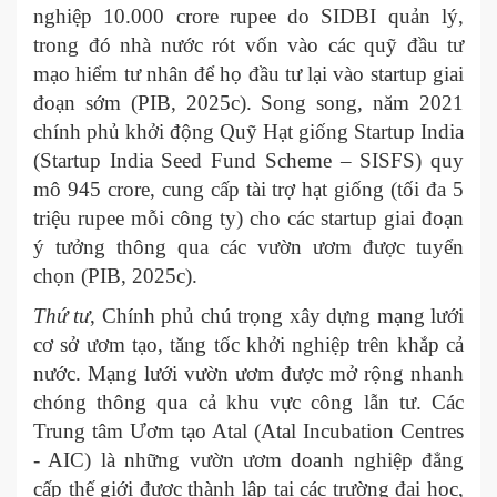
nghiệp 10.000 crore rupee do SIDBI quản lý,
trong đó nhà nước rót vốn vào các quỹ đầu tư
mạo hiểm tư nhân để họ đầu tư lại vào startup giai
đoạn sớm (PIB, 2025c). Song song, năm 2021
chính phủ khởi động Quỹ Hạt giống Startup India
(Startup India Seed Fund Scheme – SISFS) quy
mô 945 crore, cung cấp tài trợ hạt giống (tối đa 5
triệu rupee mỗi công ty) cho các startup giai đoạn
ý tưởng thông qua các vườn ươm được tuyển
chọn (PIB, 2025c).
Thứ tư
, Chính phủ chú trọng xây dựng mạng lưới
cơ sở ươm tạo, tăng tốc khởi nghiệp trên khắp cả
nước. Mạng lưới vườn ươm được mở rộng nhanh
chóng thông qua cả khu vực công lẫn tư. Các
Trung tâm Ươm tạo Atal (Atal Incubation Centres
- AIC) là những vườn ươm doanh nghiệp đẳng
cấp thế giới được thành lập tại các trường đại học,