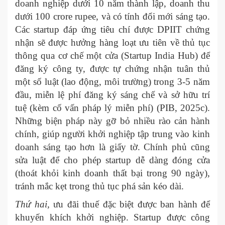
doanh nghiệp dưới 10 năm thành lập, doanh thu
dưới 100 crore rupee, và có tính đổi mới sáng tạo.
Các startup đáp ứng tiêu chí được DPIIT chứng
nhận sẽ được hưởng hàng loạt ưu tiên về thủ tục
thông qua cơ chế một cửa (Startup India Hub) để
đăng ký công ty, được tự chứng nhận tuân thủ
một số luật (lao động, môi trường) trong 3-5 năm
đầu, miễn lệ phí đăng ký sáng chế và sở hữu trí
tuệ (kèm cố vấn pháp lý miễn phí) (PIB, 2025c).
Những biện pháp này gỡ bỏ nhiều rào cản hành
chính, giúp người khởi nghiệp tập trung vào kinh
doanh sáng tạo hơn là giấy tờ. Chính phủ cũng
sửa luật để cho phép startup dễ dàng đóng cửa
(thoát khỏi kinh doanh thất bại trong 90 ngày),
tránh mắc kẹt trong thủ tục phá sản kéo dài.
Thứ hai,
ưu đãi thuế đặc biệt được ban hành để
khuyến khích khởi nghiệp. Startup được công