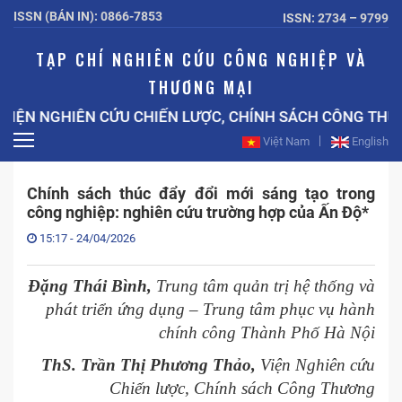
ISSN (BẢN IN): 0866-7853
ISSN: 2734 – 9799
TẠP CHÍ NGHIÊN CỨU CÔNG NGHIỆP VÀ
THƯƠNG MẠI
IÊN CỨU CHIẾN LƯỢC, CHÍNH SÁCH CÔNG THƯƠNG BỘ C
Việt Nam
English
Chính sách thúc đẩy đổi mới sáng tạo trong
công nghiệp: nghiên cứu trường hợp của Ấn Độ*
15:17 - 24/04/2026
Đặng Thái Bình
,
Trung tâm quản trị hệ thống và
phát triển ứng dụng – Trung tâm phục vụ hành
chính công Thành Phố Hà Nội
ThS. Trần Thị Phương Thảo,
Viện Nghiên cứu
Chiến lược, Chính sách Công Thương