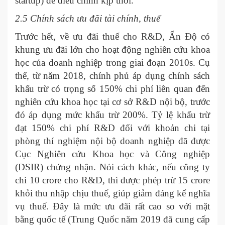
startup) để điều chỉnh kịp thời.
2.5 Chính sách ưu đãi tài chính, thuế
Trước hết, về ưu đãi thuế cho R&D, Ấn Độ có
khung ưu đãi lớn cho hoạt động nghiên cứu khoa
học của doanh nghiệp trong giai đoạn 2010s. Cụ
thể, từ năm 2018, chính phủ áp dụng chính sách
khấu trừ có trọng số 150% chi phí liên quan đến
nghiên cứu khoa học tại cơ sở R&D nội bộ, trước
đó áp dụng mức khẩu trừ 200%. Tỷ lệ khấu trừ
đạt 150% chi phí R&D đối với khoản chi tại
phòng thí nghiệm nội bộ doanh nghiệp đã được
Cục Nghiên cứu Khoa học và Công nghiệp
(DSIR) chứng nhận. Nói cách khác, nếu công ty
chi 10 crore cho R&D, thì được phép trừ 15 crore
khỏi thu nhập chịu thuế, giúp giảm đáng kể nghĩa
vụ thuế. Đây là mức ưu đãi rất cao so với mặt
bằng quốc tế (Trung Quốc năm 2019 đã cung cấp