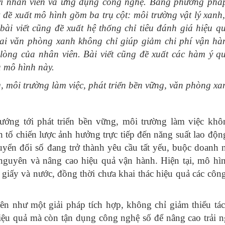
 vi nhân viên và ứng dụng công nghệ. Bằng phương phá
ết đề xuất mô hình gồm ba trụ cột: môi trường vật lý xanh
 bài viết cũng đề xuất hệ thống chỉ tiêu đánh giá hiệu q
khai văn phòng xanh không chỉ giúp giảm chi phí vận h
lòng của nhân viên. Bài viết cũng đề xuất các hàm ý qu
ả mô hình này.
, môi trường làm việc, phát triển bền vững, văn phòng xa
ớng tới phát triển bền vững, môi trường làm việc khô
n tố chiến lược ảnh hưởng trực tiếp đến năng suất lao độn
yển đổi số đang trở thành yêu cầu tất yếu, buộc doanh 
 nguyên và nâng cao hiệu quả vận hành. Hiện tại, mô hì
 giấy và nước, đồng thời chưa khai thác hiệu quả các côn
ên như một giải pháp tích hợp, không chỉ giảm thiểu tá
iệu quả mà còn tận dụng công nghệ số để nâng cao trải 