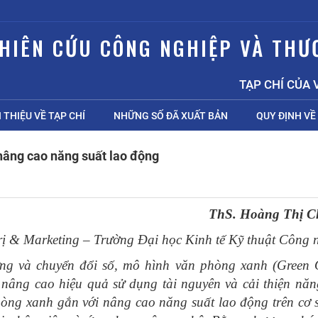
GHIÊN CỨU CÔNG NGHIỆP VÀ THƯ
TẠP CHÍ CỦA VI
I THIỆU VỀ TẠP CHÍ
NHỮNG SỐ ĐÃ XUẤT BẢN
QUY ĐỊNH VỀ 
nâng cao năng suất lao động
ThS.
Hoàng Thị C
ị & Marketing – Trường Đại học Kinh tế Kỹ thuật Công 
ng và chuyển đổi số, mô hình văn phòng xanh (Green O
nâng cao hiệu quả sử dụng tài nguyên và cải thiện năn
òng xanh gắn với nâng cao năng suất lao động trên cơ s