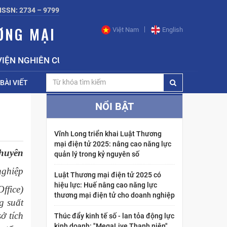
ISSN: 2734 – 9799
ƠNG MẠI
Việt Nam
English
ỆN NGHIÊN CỨU CHIẾN LƯỢC, CHÍNH SÁCH CÔNG THƯƠN
BÀI VIẾT
NỔI BẬT
Vĩnh Long triển khai Luật Thương
mại điện tử 2025: nâng cao năng lực
huyên
quản lý trong kỷ nguyên số
nghiệp
Luật Thương mại điện tử 2025 có
hiệu lực: Huế nâng cao năng lực
ffice)
thương mại điện tử cho doanh nghiệp
g suất
ở tích
Thúc đẩy kinh tế số - lan tỏa động lực
kinh doanh: "MegaLive Thanh niên"