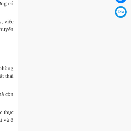
ợng có
Tọa đàm trực tuyến “Nâng cao năng
lực xuất khẩu của doanh nghiệp Việt
Nam thông qua thương mại điện tử
, việc
với thị...
chuyển
Diễn đàn Chuyển đổi số ngành Công
Thương 2025: Xác lập tầm nhìn
chuyển đổi số – xanh hóa tăng
trưởng đến năm...
 phòng
t thải
mà còn
c thực
i và ô