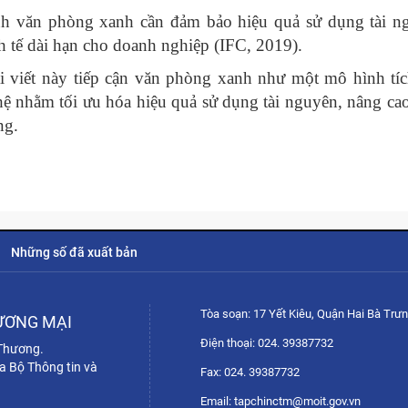
ạnh văn phòng xanh cần đảm bảo hiệu quả sử dụng tài n
nh tế dài hạn cho doanh nghiệp (IFC, 2019).
ài viết này tiếp cận văn phòng xanh như một mô hình tí
hệ nhằm tối ưu hóa hiệu quả sử dụng tài nguyên, nâng ca
ng.
Những số đã xuất bản
Tòa soạn: 17 Yết Kiêu, Quận Hai Bà Trưn
ƯƠNG MẠI
Điện thoại: 024. 39387732
 Thương.
a Bộ Thông tin và
Fax: 024. 39387732
Email: tapchinctm@moit.gov.vn