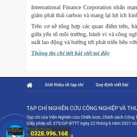
International Finance Corporation nhấn m
giảm phát thải carbon và mang lại lợi ích ki
Trên cơ sở tổng hợp các quan điểm trên, b
giữa yếu tố môi trường, hành vi và công ng
suất lao động và hướng tới phát triển bền vữ
Thông tin chi tiết bài viết tại đây
Giới thiệu về tạp chí
Quy định viết bài
TẠP CHÍ NGHIÊN CỨU CÔNG NGHIỆP VÀ TH
Tạp chí của Viện Nghiên cứu Chiến lược, Chính sách Công
Giấy phép số: 375/GP-BTTT ngày 22 tháng 6 năm 2021 củ
Truyền thông
0328.996.168
Tổng biên tập: Đỗ Quang