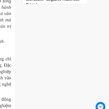
p tổng
tháng 6
, hành
uả văn
“Megalive thanh niên”: lan tỏa tinh
ành mà
thần đổi mới sáng tạo và khởi nghiệp
số cho giới trẻ
ản trị
Nâng cao năng lực kinh tế số cho
thanh niên Việt Nam: “Chuẩn hóa
nh.
năng lực nghề nghiệp cho nhà sáng
tạo nội dung thương...
ng chỉ
Hội chợ Hùng Vương 2026: Trải
nghiệm không gian mua sắm số qua
g. Đặc
chuỗi Livestream tương tác
nghiệp
nh văn
Tọa đàm trực tuyến: Chiến lược phát
triển thị trường Hoa Kỳ trong bối cảnh
g nghệ
xung đột thương mại và sự gia tăng...
Diễn đàn Chuyển đổi số ngành Công
c động
Thương 2025: Công nghệ hội tụ
nghiệm