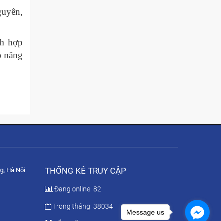
guyên,
ch hợp
o năng
THỐNG KÊ TRUY CẬP
g, Hà Nội
Đang online: 82
Trong tháng: 38034
Message us