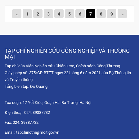
«
1
2
3
4
5
6
7
8
9
»
TẠP CHÍ NGHIÊN CỨU CÔNG NGHIỆP VÀ THƯƠNG
MẠI
Tạp chí của Viện Nghiên cứu Chiến lược, Chính sách Công Thương.
Giấy phép số: 375/GP-BTTT ngày 22 tháng 6 năm 2021 của Bộ Thông tin
và Truyền thông
Tổng biên tập: Đỗ Quang
Tòa soạn: 17 Yết Kiêu, Quận Hai Bà Trưng, Hà Nội
Điện thoại: 024. 39387732
Fax: 024. 39387732
Email: tapchinctm@moit.gov.vn