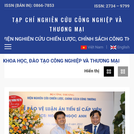
ISSN (BẢN IN): 0866-7853
ISSN: 2734 – 9799
TẠP CHÍ NGHIÊN CỨU CÔNG NGHIỆP VÀ
THƯƠNG MẠI
N NGHIÊN CỨU CHIẾN LƯỢC, CHÍNH SÁCH CÔNG THƯƠNG
Việt Nam
English
KHOA HỌC, ĐÀO TẠO CÔNG NGHIỆP VÀ THƯƠNG MẠI
Hiển thị