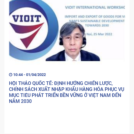
10:44 - 01/04/2022
HỘI THẢO QUỐC TẾ: ĐỊNH HƯỚNG CHIẾN LƯỢC,
CHÍNH SÁCH XUẤT NHẬP KHẨU HÀNG HÓA PHỤC VỤ
MỤC TIÊU PHÁT TRIỂN BỀN VỮNG Ở VIỆT NAM ĐẾN
NĂM 2030