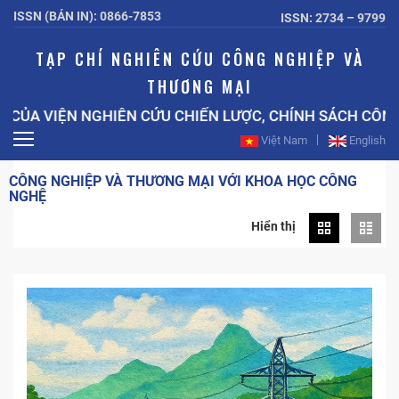
ISSN (BẢN IN): 0866-7853
ISSN: 2734 – 9799
TẠP CHÍ NGHIÊN CỨU CÔNG NGHIỆP VÀ
THƯƠNG MẠI
 VIỆN NGHIÊN CỨU CHIẾN LƯỢC, CHÍNH SÁCH CÔNG TH
Việt Nam
English
CÔNG NGHIỆP VÀ THƯƠNG MẠI VỚI KHOA HỌC CÔNG
NGHỆ
Hiển thị