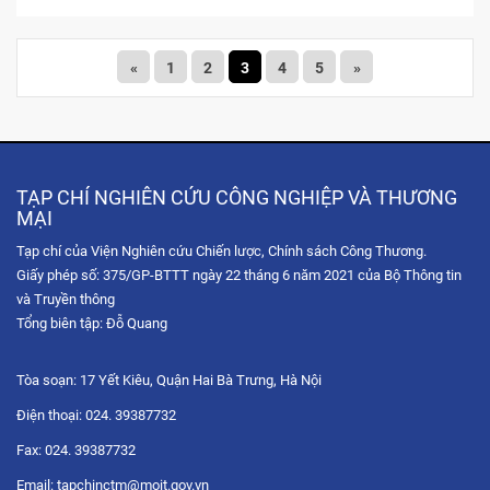
«
1
2
3
4
5
»
TẠP CHÍ NGHIÊN CỨU CÔNG NGHIỆP VÀ THƯƠNG
MẠI
Tạp chí của Viện Nghiên cứu Chiến lược, Chính sách Công Thương.
Giấy phép số: 375/GP-BTTT ngày 22 tháng 6 năm 2021 của Bộ Thông tin
và Truyền thông
Tổng biên tập: Đỗ Quang
Tòa soạn: 17 Yết Kiêu, Quận Hai Bà Trưng, Hà Nội
Điện thoại: 024. 39387732
Fax: 024. 39387732
Email: tapchinctm@moit.gov.vn