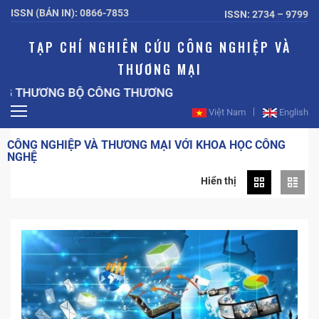
ISSN (BẢN IN): 0866-7853
ISSN: 2734 – 9799
TẠP CHÍ NGHIÊN CỨU CÔNG NGHIỆP VÀ
THƯƠNG MẠI
THƯƠNG BỘ CÔNG THƯƠNG
Việt Nam
English
CÔNG NGHIỆP VÀ THƯƠNG MẠI VỚI KHOA HỌC CÔNG
NGHỆ
Hiển thị