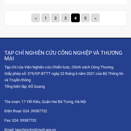
«
1
2
3
4
5
»
TẠP CHÍ NGHIÊN CỨU CÔNG NGHIỆP VÀ THƯƠNG
MẠI
Tạp chí của Viện Nghiên cứu Chiến lược, Chính sách Công Thương.
Giấy phép số: 375/GP-BTTT ngày 22 tháng 6 năm 2021 của Bộ Thông tin
và Truyền thông
Tổng biên tập: Đỗ Quang
Tòa soạn: 17 Yết Kiêu, Quận Hai Bà Trưng, Hà Nội
Điện thoại: 024. 39387732
Fax: 024. 39387732
Email: tapchinctm@moit.gov.vn