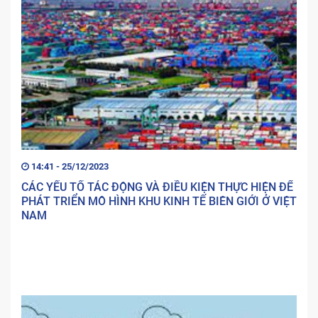
14:41 - 25/12/2023
CÁC YẾU TỐ TÁC ĐỘNG VÀ ĐIỀU KIỆN THỰC HIỆN ĐỂ
PHÁT TRIỂN MÔ HÌNH KHU KINH TẾ BIÊN GIỚI Ở VIỆT
NAM