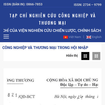
ISSN (BẢN IN): 0866-7853
ISSN: 2734 – 9799
TẠP CHÍ NGHIÊN CỨU CÔNG NGHIỆP VÀ
THƯƠNG MẠI
 CỦA VIỆN NGHIÊN CỨU CHIẾN LƯỢC, CHÍNH SÁCH CÔN
Việt Nam
English
CÔNG NGHIỆP VÀ THƯƠNG MẠI TRONG HỘI NHẬP
Hiển thị