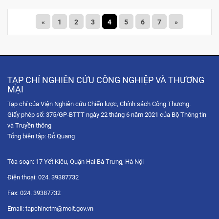
«
1
2
3
4
5
6
7
»
TẠP CHÍ NGHIÊN CỨU CÔNG NGHIỆP VÀ THƯƠNG
MẠI
Tạp chí của Viện Nghiên cứu Chiến lược, Chính sách Công Thương.
Giấy phép số: 375/GP-BTTT ngày 22 tháng 6 năm 2021 của Bộ Thông tin
và Truyền thông
Tổng biên tập: Đỗ Quang
Tòa soạn: 17 Yết Kiêu, Quận Hai Bà Trưng, Hà Nội
Điện thoại: 024. 39387732
Fax: 024. 39387732
Email: tapchinctm@moit.gov.vn