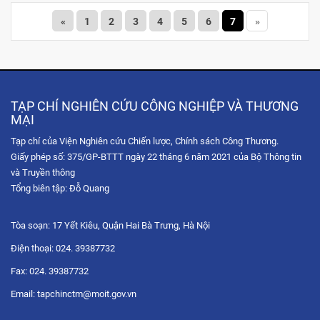
«
1
2
3
4
5
6
7
»
TẠP CHÍ NGHIÊN CỨU CÔNG NGHIỆP VÀ THƯƠNG
MẠI
Tạp chí của Viện Nghiên cứu Chiến lược, Chính sách Công Thương.
Giấy phép số: 375/GP-BTTT ngày 22 tháng 6 năm 2021 của Bộ Thông tin
và Truyền thông
Tổng biên tập: Đỗ Quang
Tòa soạn: 17 Yết Kiêu, Quận Hai Bà Trưng, Hà Nội
Điện thoại: 024. 39387732
Fax: 024. 39387732
Email: tapchinctm@moit.gov.vn