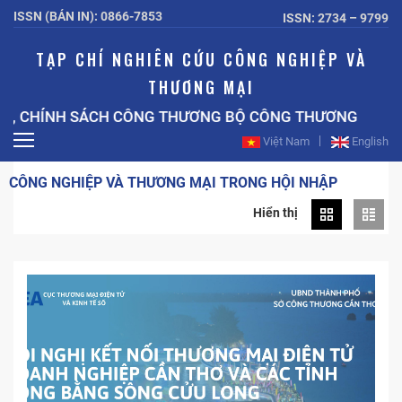
ISSN (BẢN IN): 0866-7853
ISSN: 2734 – 9799
TẠP CHÍ NGHIÊN CỨU CÔNG NGHIỆP VÀ
THƯƠNG MẠI
, CHÍNH SÁCH CÔNG THƯƠNG BỘ CÔNG THƯƠNG
Việt Nam
English
CÔNG NGHIỆP VÀ THƯƠNG MẠI TRONG HỘI NHẬP
Hiển thị