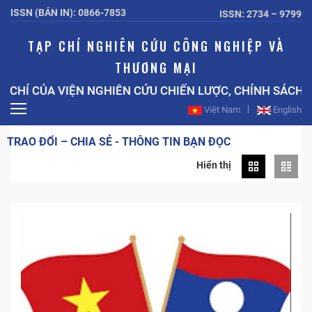
ISSN (BẢN IN): 0866-7853
ISSN: 2734 – 9799
TẠP CHÍ NGHIÊN CỨU CÔNG NGHIỆP VÀ
THƯƠNG MẠI
 CỦA VIỆN NGHIÊN CỨU CHIẾN LƯỢC, CHÍNH SÁCH CÔN
Việt Nam
English
TRAO ĐỔI – CHIA SẺ - THÔNG TIN BẠN ĐỌC
Hiển thị