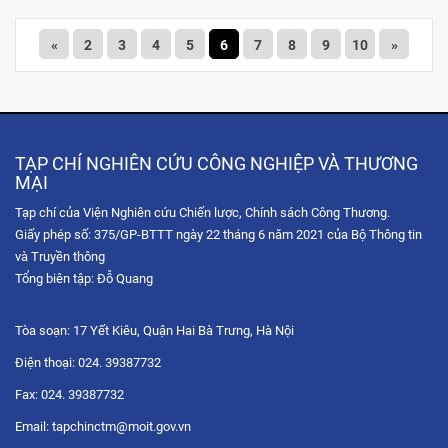
«
2
3
4
5
6
7
8
9
10
»
TẠP CHÍ NGHIÊN CỨU CÔNG NGHIỆP VÀ THƯƠNG
MẠI
Tạp chí của Viện Nghiên cứu Chiến lược, Chính sách Công Thương.
Giấy phép số: 375/GP-BTTT ngày 22 tháng 6 năm 2021 của Bộ Thông tin
và Truyền thông
Tổng biên tập: Đỗ Quang
Tòa soạn: 17 Yết Kiêu, Quận Hai Bà Trưng, Hà Nội
Điện thoại: 024. 39387732
Fax: 024. 39387732
Email: tapchinctm@moit.gov.vn