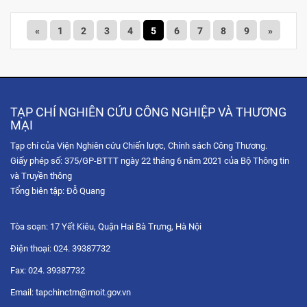
«
1
2
3
4
5
6
7
8
9
»
TẠP CHÍ NGHIÊN CỨU CÔNG NGHIỆP VÀ THƯƠNG
MẠI
Tạp chí của Viện Nghiên cứu Chiến lược, Chính sách Công Thương.
Giấy phép số: 375/GP-BTTT ngày 22 tháng 6 năm 2021 của Bộ Thông tin
và Truyền thông
Tổng biên tập: Đỗ Quang
Tòa soạn: 17 Yết Kiêu, Quận Hai Bà Trưng, Hà Nội
Điện thoại: 024. 39387732
Fax: 024. 39387732
Email: tapchinctm@moit.gov.vn