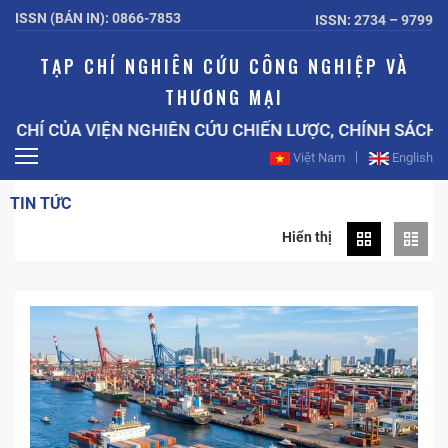
ISSN (BẢN IN): 0866-7853
ISSN: 2734 – 9799
TẠP CHÍ NGHIÊN CỨU CÔNG NGHIỆP VÀ
THƯƠNG MẠI
 CỦA VIỆN NGHIÊN CỨU CHIẾN LƯỢC, CHÍNH SÁCH CÔN
Việt Nam
English
TIN TỨC
Hiển thị