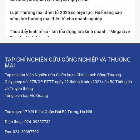
Luật Thương mại điện tử 2025 có hiệu lực: Huế nâng cao
năng lực thương mại điện tử cho doanh nghiệp
Thúc đẩy kinh tế số - lan tỏa động lực kinh doanh: "MegaLive
Thanh niên" tháng 6
“Megalive thanh niên”: lan tỏa tinh thần đổi mới sáng tạo và
khởi nghiệp số cho giới trẻ
TẠP CHÍ NGHIÊN CỨU CÔNG NGHIỆP VÀ THƯƠNG
MẠI
Nâng cao năng lực kinh tế số cho thanh niên Việt Nam:
Tạp chí của Viện Nghiên cứu Chiến lược, Chính sách Công Thương.
“Chuẩn hóa năng lực nghề nghiệp cho nhà sáng tạo nội dung
Giấy phép số: 375/GP-BTTT ngày 22 tháng 6 năm 2021 của Bộ Thông tin
thương...
và Truyền thông
Hội chợ Hùng Vương 2026: Trải nghiệm không gian mua sắm
Tổng biên tập: Đỗ Quang
số qua chuỗi Livestream tương tác
Tòa soạn: 17 Yết Kiêu, Quận Hai Bà Trưng, Hà Nội
Tọa đàm trực tuyến: Chiến lược phát triển thị trường Hoa Kỳ
trong bối cảnh xung đột thương mại và sự gia tăng...
Điện thoại: 024. 39387732
Fax: 024. 39387732
Diễn đàn Chuyển đổi số ngành Công Thương 2025: Công
nghệ hội tụ