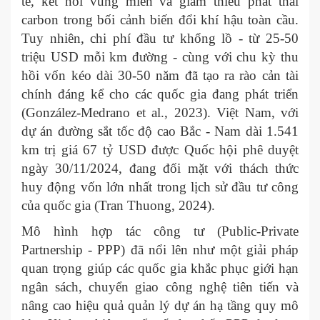
tế, kết nối vùng miền và giảm thiểu phát thải
carbon trong bối cảnh biến đổi khí hậu toàn cầu.
Tuy nhiên, chi phí đầu tư khổng lồ - từ 25-50
triệu USD mỗi km đường - cùng với chu kỳ thu
hồi vốn kéo dài 30-50 năm đã tạo ra rào cản tài
chính đáng kể cho các quốc gia đang phát triển
(González-Medrano et al., 2023). Việt Nam, với
dự án đường sắt tốc độ cao Bắc - Nam dài 1.541
km trị giá 67 tỷ USD được Quốc hội phê duyệt
ngày 30/11/2024, đang đối mặt với thách thức
huy động vốn lớn nhất trong lịch sử đầu tư công
của quốc gia (Tran Thuong, 2024). ​
Mô hình hợp tác công tư (Public-Private
Partnership - PPP) đã nổi lên như một giải pháp
quan trọng giúp các quốc gia khắc phục giới hạn
ngân sách, chuyển giao công nghệ tiên tiến và
nâng cao hiệu quả quản lý dự án hạ tầng quy mô