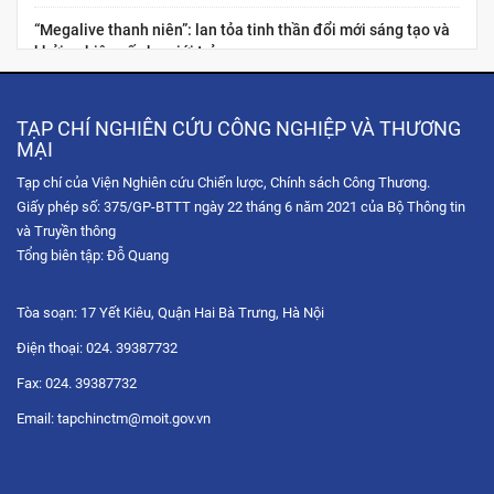
“Megalive thanh niên”: lan tỏa tinh thần đổi mới sáng tạo và
khởi nghiệp số cho giới trẻ
Nâng cao năng lực kinh tế số cho thanh niên Việt Nam:
“Chuẩn hóa năng lực nghề nghiệp cho nhà sáng tạo nội dung
TẠP CHÍ NGHIÊN CỨU CÔNG NGHIỆP VÀ THƯƠNG
thương...
MẠI
Tạp chí của Viện Nghiên cứu Chiến lược, Chính sách Công Thương.
Hội chợ Hùng Vương 2026: Trải nghiệm không gian mua sắm
Giấy phép số: 375/GP-BTTT ngày 22 tháng 6 năm 2021 của Bộ Thông tin
số qua chuỗi Livestream tương tác
và Truyền thông
Tọa đàm trực tuyến: Chiến lược phát triển thị trường Hoa Kỳ
Tổng biên tập: Đỗ Quang
trong bối cảnh xung đột thương mại và sự gia tăng...
Tòa soạn: 17 Yết Kiêu, Quận Hai Bà Trưng, Hà Nội
Diễn đàn Chuyển đổi số ngành Công Thương 2025: Công
nghệ hội tụ
Điện thoại: 024. 39387732
Fax: 024. 39387732
Tọa đàm trực tuyến “Nâng cao năng lực xuất khẩu của doanh
nghiệp Việt Nam thông qua thương mại điện tử với thị...
Email: tapchinctm@moit.gov.vn
Diễn đàn Chuyển đổi số ngành Công Thương 2025: Xác lập
tầm nhìn chuyển đổi số – xanh hóa tăng trưởng đến năm...