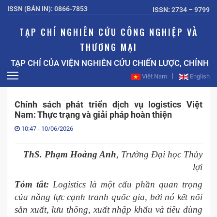
ISSN (BẢN IN): 0866-7853
ISSN: 2734 – 9799
TẠP CHÍ NGHIÊN CỨU CÔNG NGHIỆP VÀ
THƯƠNG MẠI
TẠP CHÍ CỦA VIỆN NGHIÊN CỨU CHIẾN LƯỢC, CHÍNH 
Việt Nam
English
Chính sách phát triển dịch vụ logistics Việt
Nam: Thực trạng và giải pháp hoàn thiện
10:47 - 10/06/2026
ThS. Phạm Hoàng Anh
,
Trường Đại học Thủy
lợi
Tóm tắt
:
Logistics là một cấu phần quan trọng
của năng lực cạnh tranh quốc gia, bởi nó kết nối
sản xuất, lưu thông, xuất nhập khẩu và tiêu dùng