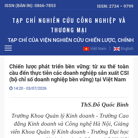
ISSN (BẢN IN): 0866-7853
ISSN: 2734 – 9799
TẠP CHÍ NGHIÊN CỨU CÔNG NGHIỆP VÀ
THƯƠNG MẠI
TẠP CHÍ CỦA VIỆN NGHIÊN CỨU CHIẾN LƯỢC, CHÍNH 
Việt Nam
English
Chiến lược phát triển bền vững: từ xu thế toàn
cầu đến thực tiễn các doanh nghiệp sản xuất CSI
(bộ chỉ số doanh nghiệp bền vững) tại Việt Nam
14:20 - 03/07/2026
ThS.Đỗ Quốc Bình
Trưởng Khoa Quản lý Kinh doanh - Trường Cao
đẳng Kinh doanh và Công nghệ Hà Nội, Giảng
viên Khoa Quản lý Kinh doanh - Trường Đại học