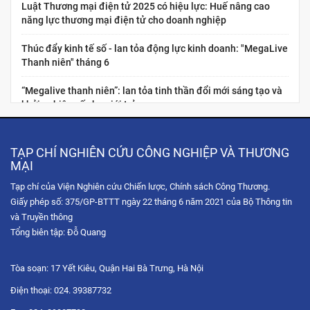
Luật Thương mại điện tử 2025 có hiệu lực: Huế nâng cao
năng lực thương mại điện tử cho doanh nghiệp
Thúc đẩy kinh tế số - lan tỏa động lực kinh doanh: "MegaLive
Thanh niên" tháng 6
“Megalive thanh niên”: lan tỏa tinh thần đổi mới sáng tạo và
khởi nghiệp số cho giới trẻ
Nâng cao năng lực kinh tế số cho thanh niên Việt Nam:
“Chuẩn hóa năng lực nghề nghiệp cho nhà sáng tạo nội dung
TẠP CHÍ NGHIÊN CỨU CÔNG NGHIỆP VÀ THƯƠNG
thương...
MẠI
Tạp chí của Viện Nghiên cứu Chiến lược, Chính sách Công Thương.
Hội chợ Hùng Vương 2026: Trải nghiệm không gian mua sắm
Giấy phép số: 375/GP-BTTT ngày 22 tháng 6 năm 2021 của Bộ Thông tin
số qua chuỗi Livestream tương tác
và Truyền thông
Tọa đàm trực tuyến: Chiến lược phát triển thị trường Hoa Kỳ
Tổng biên tập: Đỗ Quang
trong bối cảnh xung đột thương mại và sự gia tăng...
Tòa soạn: 17 Yết Kiêu, Quận Hai Bà Trưng, Hà Nội
Diễn đàn Chuyển đổi số ngành Công Thương 2025: Công
nghệ hội tụ
Điện thoại: 024. 39387732