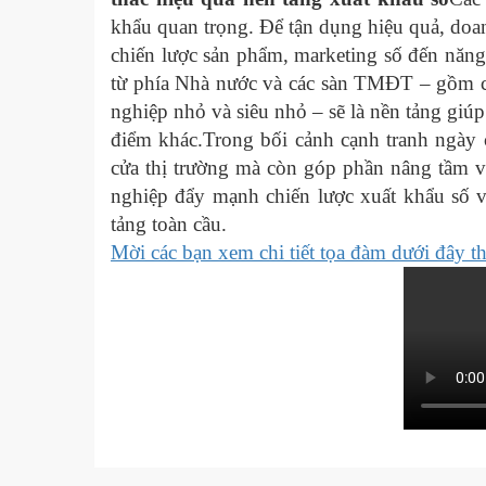
khẩu quan trọng. Để tận dụng hiệu quả, doan
chiến lược sản phẩm, marketing số đến năng l
từ phía Nhà nước và các sàn TMĐT – gồm cun
nghiệp nhỏ và siêu nhỏ – sẽ là nền tảng giúp
điểm khác.Trong bối cảnh cạnh tranh ngày
cửa thị trường mà còn góp phần nâng tầm vị
nghiệp đẩy mạnh chiến lược xuất khẩu số 
tảng toàn cầu.
Mời các bạn xem chi tiết tọa đàm dưới đây t