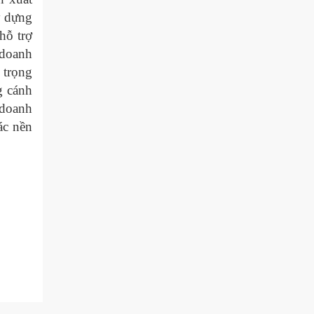
Tọa đàm trực tuyến “Nâng cao năng
y dựng
lực xuất khẩu của doanh nghiệp Việt
hỗ trợ
Nam thông qua thương mại điện tử
 doanh
với thị...
 trọng
Diễn đàn Chuyển đổi số ngành Công
g cánh
Thương 2025: Xác lập tầm nhìn
 doanh
chuyển đổi số – xanh hóa tăng
trưởng đến năm...
ác nền