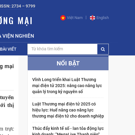
ISSN: 2734 – 9799
ƠNG MẠI
Việt Nam
English
VIỆN NGHIÊN CỨU CHIẾN LƯỢC, CHÍNH SÁCH CÔNG THƯ
BÀI VIẾT
NỔI BẬT
ng mại
Vĩnh Long triển khai Luật Thương
mại điện tử 2025: nâng cao năng lực
quản lý trong kỷ nguyên số
tuyến
Luật Thương mại điện tử 2025 có
i thị
hiệu lực: Huế nâng cao năng lực
thương mại điện tử cho doanh nghiệp
m trực
Thúc đẩy kinh tế số - lan tỏa động lực
kinh doanh: "MegaLive Thanh niên"