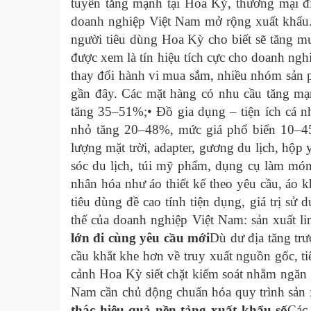
tuyến tăng mạnh tại Hoa Kỳ, thương mại 
doanh nghiệp Việt Nam mở rộng xuất khẩu
người tiêu dùng Hoa Kỳ cho biết sẽ tăng mu
được xem là tín hiệu tích cực cho doanh ngh
thay đổi hành vi mua sắm, nhiều nhóm sản 
gần đây. Các mặt hàng có nhu cầu tăng mạn
tăng 35–51%;• Đồ gia dụng – tiện ích cá nh
nhỏ tăng 20–48%, mức giá phổ biến 10–45
lượng mặt trời, adapter, gương du lịch, h
sóc du lịch, túi mỹ phẩm, dụng cụ làm món
nhân hóa như áo thiết kế theo yêu cầu, áo
tiêu dùng đề cao tính tiện dụng, giá trị sử
thế của doanh nghiệp Việt Nam: sản xuất li
lớn đi cùng yêu cầu mới
Dù dư địa tăng tr
cầu khắt khe hơn về truy xuất nguồn gốc, ti
cảnh Hoa Kỳ siết chặt kiểm soát nhằm ngăn 
Nam cần chủ động chuẩn hóa quy trình sản 
thác hiệu quả nền tảng xuất khẩu số
Các 