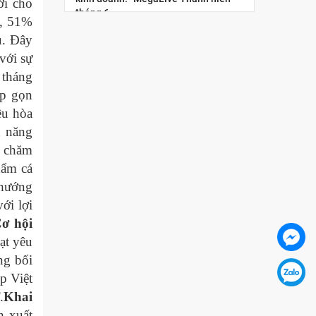
ới cho
tháng 6
n, 51%
u. Đây
“Megalive thanh niên”: lan tỏa tinh
thần đổi mới sáng tạo và khởi nghiệp
với sự
số cho giới trẻ
 tháng
ấp gọn
Nâng cao năng lực kinh tế số cho
ều hòa
thanh niên Việt Nam: “Chuẩn hóa
năng lực nghề nghiệp cho nhà sáng
n năng
tạo nội dung thương...
ộ chăm
hẩm cá
Hội chợ Hùng Vương 2026: Trải
nghiệm không gian mua sắm số qua
 hướng
chuỗi Livestream tương tác
ới lợi
ơ hội
Tọa đàm trực tuyến: Chiến lược phát
ạt yêu
triển thị trường Hoa Kỳ trong bối cảnh
xung đột thương mại và sự gia tăng...
ng bối
p Việt
Diễn đàn Chuyển đổi số ngành Công
.
Khai
Thương 2025: Công nghệ hội tụ
h xuất