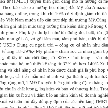
điện tử (TMĐT) xuyên biên giới đang mở ra hướng đi m
. Theo báo cáo xu hướng tiêu dùng Bắc Mỹ của Amazo
a hàng online, trong khi chỉ 10% có ý định giảm chi tiê
iệp Việt Nam muốn tiếp cận trực tiếp thị trường Mỹ.Cùng 
phẩm ghi nhận mức tăng trưởng tìm kiếm đáng kể trong 6
h gồm:• Phụ kiện du lịch như túi đựng đồ, balô, túi g
ân như gối cổ, vỏ gối làm mát, tấm phủ bàn, thiết bị đi
 USD;• Dụng cụ ngoài trời – công cụ cá nhân như đè
ộp y tế tăng 18–39%;• Mỹ phẩm – chăm sóc cá nhân gồm b
g, bộ tẩy tế bào chết tăng 25–85%;• Thời trang – sản p
 khoác mùa hè, mũ thiết kế tăng từ 32% tới hơn 140%.Xu
 dụng và khả năng cá nhân hóa được đánh giá là phù hợp v
nh hoạt, cải tiến mẫu mã nhanh và giá thành cạnh tranh.
C
ưởng rộng mở, TMĐT xuyên biên giới cũng đặt ra hàng lo
êu chuẩn chất lượng, logistics và bảo vệ thương hiệu. Tro
gian lận xuất xứ và đảm bảo an ninh kinh tế, doanh nghiệ
xuất và tuân thủ đầy đủ quy định của các nền tảng TMĐT
chuyên gia nhận định TMĐT sẽ tiếp tục giữ vai trò kên