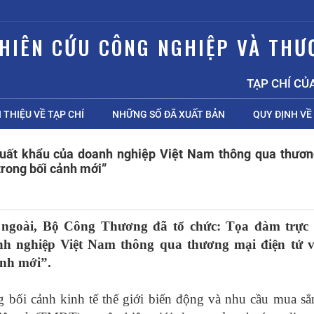
GHIÊN CỨU CÔNG NGHIỆP VÀ THƯ
TẠP CHÍ CỦA 
I THIỆU VỀ TẠP CHÍ
NHỮNG SỐ ĐÃ XUẤT BẢN
QUY ĐỊNH VỀ 
xuất khẩu của doanh nghiệp Việt Nam thông qua thươ
 trong bối cảnh mới”
 ngoài, Bộ Công Thương đã tổ chức: Tọa đàm trực 
h nghiệp Việt Nam thông qua thương mại điện tử vớ
ảnh mới”.
g bối cảnh kinh tế thế giới biến động và nhu cầu mua sắ