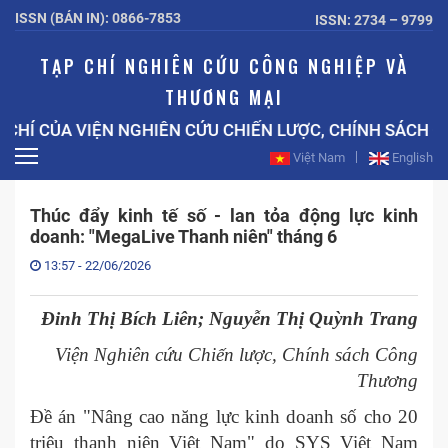
ISSN (BẢN IN): 0866-7853
ISSN: 2734 – 9799
TẠP CHÍ NGHIÊN CỨU CÔNG NGHIỆP VÀ
THƯƠNG MẠI
CỦA VIỆN NGHIÊN CỨU CHIẾN LƯỢC, CHÍNH SÁCH CÔNG
Việt Nam
English
Thúc đẩy kinh tế số - lan tỏa động lực kinh
doanh: "MegaLive Thanh niên" tháng 6
13:57 - 22/06/2026
Đinh Thị Bích Liên; Nguyễn Thị Quỳnh Trang
Viện Nghiên cứu Chiến lược, Chính sách Công
Thương
Đề án "Nâng cao năng lực kinh doanh số cho 20
triệu thanh niên Việt Nam" do SYS Việt Nam