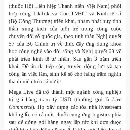
(thuộc Hội Liên hiệp Thanh niên Việt Nam) phối
hợp cùng TikTok và Cục TMĐT và Kinh tế số
(Bộ Công Thương) triển khai, nhằm phát huy tinh
thần xung kích của tuổi trẻ trong công cuộc
chuyển đổi số quốc gia, theo tinh thần Nghị quyết
57 của Bộ Chính trị về thúc đẩy ứng dụng khoa
học công nghệ vào đời sống và Nghị quyết 68 về
phát triển kinh tế tư nhân. Sau gần 3 năm triển
khai, Đề án đã tiếp cận, truyền động lực và tạo
công ăn việc làm, sinh kế số cho hàng trăm nghìn
thanh niên trên cả nước.
Mega Live đã trở thành một ngành công nghiệp
trị giá hàng trăm tỷ USD (thường gọi là
Live
Commerce
). Họ xây dựng các tòa nhà livestream
khổng lồ, có cả một chuỗi cung ứng logistics phía
sau để đóng gói hàng ngay lập tức khi đơn được
chốt trên live. Đông Nam Á là khu vực tiếp thu và