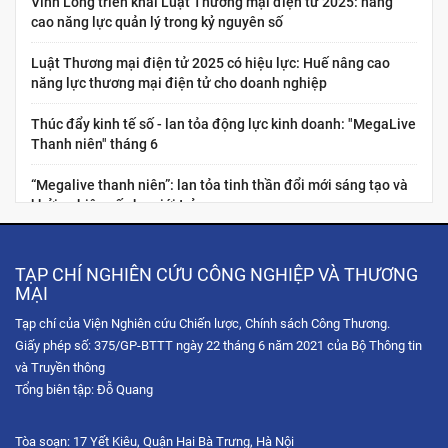
Vĩnh Long triển khai Luật Thương mại điện tử 2025: nâng
cao năng lực quản lý trong kỷ nguyên số
Luật Thương mại điện tử 2025 có hiệu lực: Huế nâng cao
năng lực thương mại điện tử cho doanh nghiệp
Thúc đẩy kinh tế số - lan tỏa động lực kinh doanh: "MegaLive
Thanh niên" tháng 6
“Megalive thanh niên”: lan tỏa tinh thần đổi mới sáng tạo và
khởi nghiệp số cho giới trẻ
Nâng cao năng lực kinh tế số cho thanh niên Việt Nam:
“Chuẩn hóa năng lực nghề nghiệp cho nhà sáng tạo nội dung
TẠP CHÍ NGHIÊN CỨU CÔNG NGHIỆP VÀ THƯƠNG
thương...
MẠI
Tạp chí của Viện Nghiên cứu Chiến lược, Chính sách Công Thương.
Hội chợ Hùng Vương 2026: Trải nghiệm không gian mua sắm
Giấy phép số: 375/GP-BTTT ngày 22 tháng 6 năm 2021 của Bộ Thông tin
số qua chuỗi Livestream tương tác
và Truyền thông
Tọa đàm trực tuyến: Chiến lược phát triển thị trường Hoa Kỳ
Tổng biên tập: Đỗ Quang
trong bối cảnh xung đột thương mại và sự gia tăng...
Tòa soạn: 17 Yết Kiêu, Quận Hai Bà Trưng, Hà Nội