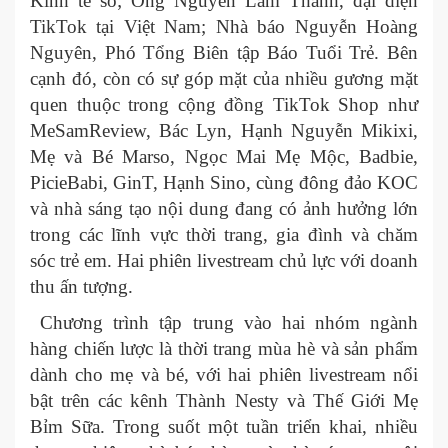
Kinh tế số; Ông Nguyễn Lâm Thanh, đại diện
TikTok tại Việt Nam; Nhà báo Nguyễn Hoàng
Nguyên, Phó Tổng Biên tập Báo Tuổi Trẻ. Bên
cạnh đó, còn có sự góp mặt của nhiều gương mặt
quen thuộc trong cộng đồng TikTok Shop như
MeSamReview, Bác Lyn, Hạnh Nguyễn Mikixi,
Mẹ và Bé Marso, Ngọc Mai Mẹ Mộc, Badbie,
PicieBabi, GinT, Hạnh Sino, cùng đông đảo KOC
và nhà sáng tạo nội dung đang có ảnh hưởng lớn
trong các lĩnh vực thời trang, gia đình và chăm
sóc trẻ em. Hai phiên livestream chủ lực với doanh
thu ấn tượng.
Chương trình tập trung vào hai nhóm ngành
hàng chiến lược là thời trang mùa hè và sản phẩm
dành cho mẹ và bé, với hai phiên livestream nổi
bật trên các kênh Thành Nesty và Thế Giới Mẹ
Bỉm Sữa. Trong suốt một tuần triển khai, nhiều