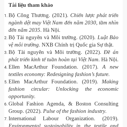
Tài liệu tham khảo
Bộ Công Thương. (2021).
Chiến lược phát triển
ngành dệt may Việt Nam đến năm 2030, tầm nhìn
đến năm 2035
. Hà Nội.
Bộ Tài nguyên và Môi trường. (2020).
Luật Bảo
vệ môi trường
. NXB Chính trị Quốc gia Sự thật.
Bộ Tài nguyên và Môi trường. (2022).
Đề án
phát triển kinh tế tuần hoàn tại Việt Nam
. Hà Nội.
Ellen MacArthur Foundation. (2017).
A new
textiles economy: Redesigning fashion’s future
.
Ellen MacArthur Foundation. (2019).
Making
fashion circular: Unlocking the economic
opportunity
.
Global Fashion Agenda, & Boston Consulting
Group. (2022).
Pulse of the fashion industry
.
International Labour Organization. (2019).
Environmental sustainability in the textile and