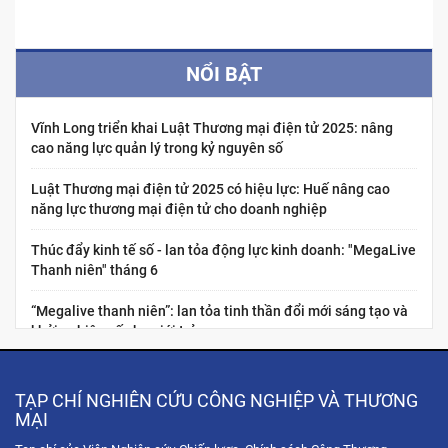
NỔI BẬT
Vĩnh Long triển khai Luật Thương mại điện tử 2025: nâng
cao năng lực quản lý trong kỷ nguyên số
Luật Thương mại điện tử 2025 có hiệu lực: Huế nâng cao
năng lực thương mại điện tử cho doanh nghiệp
Thúc đẩy kinh tế số - lan tỏa động lực kinh doanh: "MegaLive
Thanh niên" tháng 6
“Megalive thanh niên”: lan tỏa tinh thần đổi mới sáng tạo và
khởi nghiệp số cho giới trẻ
Nâng cao năng lực kinh tế số cho thanh niên Việt Nam:
“Chuẩn hóa năng lực nghề nghiệp cho nhà sáng tạo nội dung
TẠP CHÍ NGHIÊN CỨU CÔNG NGHIỆP VÀ THƯƠNG
thương...
MẠI