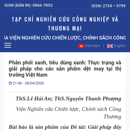
ISSN (BẢN IN): 0866-7853
ISSN: 2734 – 9799
TẠP CHÍ NGHIÊN CỨU CÔNG NGHIỆP VÀ
THƯƠNG MẠI
N NGHIÊN CỨU CHIẾN LƯỢC, CHÍNH SÁCH CÔNG THƯƠNG
Việt Nam
English
Phân phối xanh, tiêu dùng xanh: Thực trạng và
giải pháp cho các sản phẩm dệt may tại thị
trường Việt Nam
21:48 - 28/04/2026
ThS.Lê Hải An
;
ThS.Nguyễn Thanh Phượng
Viện Nghiên cứu Chiến lược, Chính sách Công
Thương
Bài báo là sản phẩm của Đề tài: Giải pháp đẩy