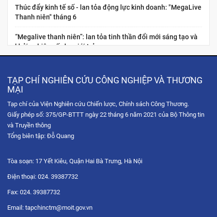
Thúc đẩy kinh tế số - lan tỏa động lực kinh doanh: "MegaLive
Thanh niên" tháng 6
“Megalive thanh niên”: lan tỏa tinh thần đổi mới sáng tạo và
khởi nghiệp số cho giới trẻ
Nâng cao năng lực kinh tế số cho thanh niên Việt Nam:
“Chuẩn hóa năng lực nghề nghiệp cho nhà sáng tạo nội dung
TẠP CHÍ NGHIÊN CỨU CÔNG NGHIỆP VÀ THƯƠNG
thương...
MẠI
Tạp chí của Viện Nghiên cứu Chiến lược, Chính sách Công Thương.
Hội chợ Hùng Vương 2026: Trải nghiệm không gian mua sắm
Giấy phép số: 375/GP-BTTT ngày 22 tháng 6 năm 2021 của Bộ Thông tin
số qua chuỗi Livestream tương tác
và Truyền thông
Tọa đàm trực tuyến: Chiến lược phát triển thị trường Hoa Kỳ
Tổng biên tập: Đỗ Quang
trong bối cảnh xung đột thương mại và sự gia tăng...
Tòa soạn: 17 Yết Kiêu, Quận Hai Bà Trưng, Hà Nội
Diễn đàn Chuyển đổi số ngành Công Thương 2025: Công
nghệ hội tụ
Điện thoại: 024. 39387732
Fax: 024. 39387732
Tọa đàm trực tuyến “Nâng cao năng lực xuất khẩu của doanh
nghiệp Việt Nam thông qua thương mại điện tử với thị...
Email: tapchinctm@moit.gov.vn