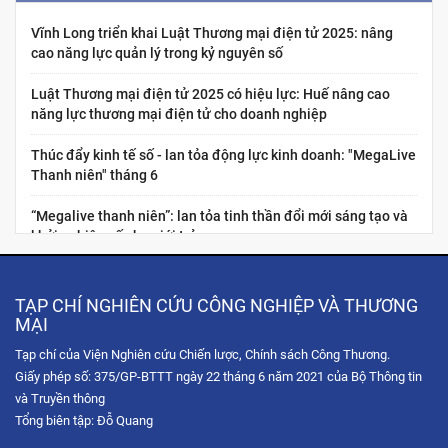
Vĩnh Long triển khai Luật Thương mại điện tử 2025: nâng
cao năng lực quản lý trong kỷ nguyên số
Luật Thương mại điện tử 2025 có hiệu lực: Huế nâng cao
năng lực thương mại điện tử cho doanh nghiệp
Thúc đẩy kinh tế số - lan tỏa động lực kinh doanh: "MegaLive
Thanh niên" tháng 6
“Megalive thanh niên”: lan tỏa tinh thần đổi mới sáng tạo và
khởi nghiệp số cho giới trẻ
Nâng cao năng lực kinh tế số cho thanh niên Việt Nam:
“Chuẩn hóa năng lực nghề nghiệp cho nhà sáng tạo nội dung
TẠP CHÍ NGHIÊN CỨU CÔNG NGHIỆP VÀ THƯƠNG
thương...
MẠI
Tạp chí của Viện Nghiên cứu Chiến lược, Chính sách Công Thương.
Hội chợ Hùng Vương 2026: Trải nghiệm không gian mua sắm
Giấy phép số: 375/GP-BTTT ngày 22 tháng 6 năm 2021 của Bộ Thông tin
số qua chuỗi Livestream tương tác
và Truyền thông
Tọa đàm trực tuyến: Chiến lược phát triển thị trường Hoa Kỳ
Tổng biên tập: Đỗ Quang
trong bối cảnh xung đột thương mại và sự gia tăng...