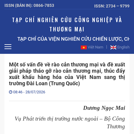
ISSN (BẢN IN): 0866-7853
ISSN: 2734 – 9799
TẠP CHÍ NGHIÊN CỨU CÔNG NGHIỆP VÀ
THƯƠNG MẠI
TẠP CHÍ CỦA VIỆN NGHIÊN CỨU CHIẾN LƯỢC, CH
Việt Nam
English
Một số vấn đề về rào cản thương mại và đề xuất
giải pháp tháo gỡ rào cản thương mại, thúc đẩy
xuất khẩu hàng hóa của Việt Nam sang thị
trường Đài Loan (Trung Quốc)
08:46 - 28/07/2026
Dương Ngọc Mai
Vụ Phát triển thị trường nước ngoài – Bộ Công
Thương