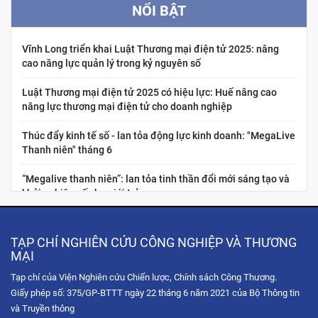
NỔI BẬT
Vĩnh Long triển khai Luật Thương mại điện tử 2025: nâng
cao năng lực quản lý trong kỷ nguyên số
Luật Thương mại điện tử 2025 có hiệu lực: Huế nâng cao
năng lực thương mại điện tử cho doanh nghiệp
Thúc đẩy kinh tế số - lan tỏa động lực kinh doanh: "MegaLive
Thanh niên" tháng 6
“Megalive thanh niên”: lan tỏa tinh thần đổi mới sáng tạo và
khởi nghiệp số cho giới trẻ
Nâng cao năng lực kinh tế số cho thanh niên Việt Nam:
“Chuẩn hóa năng lực nghề nghiệp cho nhà sáng tạo nội dung
TẠP CHÍ NGHIÊN CỨU CÔNG NGHIỆP VÀ THƯƠNG
thương...
MẠI
Tạp chí của Viện Nghiên cứu Chiến lược, Chính sách Công Thương.
Hội chợ Hùng Vương 2026: Trải nghiệm không gian mua sắm
Giấy phép số: 375/GP-BTTT ngày 22 tháng 6 năm 2021 của Bộ Thông tin
số qua chuỗi Livestream tương tác
và Truyền thông