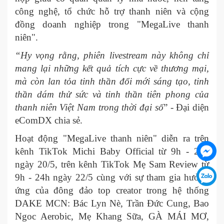
công nghệ, tổ chức hỗ trợ thanh niên và cộng
đồng doanh nghiệp trong "MegaLive thanh
niên".
“Hy vọng rằng, phiên livestream này không chỉ
mang lại những kết quả tích cực về thương mại,
mà còn lan tỏa tinh thần đổi mới sáng tạo, tinh
thần dám thử sức và tinh thần tiên phong của
thanh niên Việt Nam trong thời đại số
” - Đại diện
eComDX chia sẻ.
Hoạt động "MegaLive thanh niên" diễn ra trên
kênh TikTok Michi Baby Official từ 9h - 24h
ngày 20/5, trên kênh TikTok Mẹ Sam Review từ
9h - 24h ngày 22/5 cùng với sự tham gia hưởng
ứng của đông đảo top creator trong hệ thống
DAKE MCN: Bác Lyn Nè, Trần Đức Cung, Bao
Ngoc Aerobic, Mẹ Khang Sữa, GÀ MÁI MƠ,