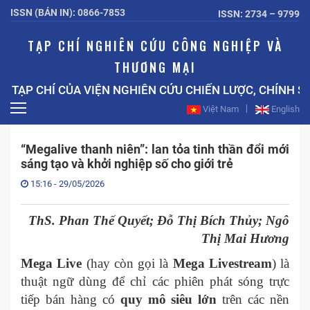
ISSN (BẢN IN): 0866-7853
ISSN: 2734 – 9799
TẠP CHÍ NGHIÊN CỨU CÔNG NGHIỆP VÀ
THƯƠNG MẠI
P CHÍ CỦA VIỆN NGHIÊN CỨU CHIẾN LƯỢC, CHÍNH SÁC
Việt Nam
English
“Megalive thanh niên”: lan tỏa tinh thần đổi mới
sáng tạo và khởi nghiệp số cho giới trẻ
15:16 - 29/05/2026
ThS. Phan Thế Quyết; Đỗ Thị Bích Thủy; Ngô
Thị Mai Hương
Mega Live
(hay còn gọi là
Mega Livestream
) là
thuật ngữ dùng để chỉ các phiên phát sóng trực
tiếp bán hàng có
quy mô siêu lớn
trên các nền