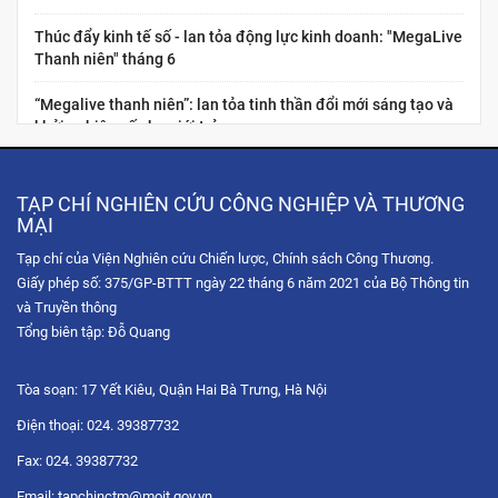
Thúc đẩy kinh tế số - lan tỏa động lực kinh doanh: "MegaLive
Thanh niên" tháng 6
“Megalive thanh niên”: lan tỏa tinh thần đổi mới sáng tạo và
khởi nghiệp số cho giới trẻ
Nâng cao năng lực kinh tế số cho thanh niên Việt Nam:
“Chuẩn hóa năng lực nghề nghiệp cho nhà sáng tạo nội dung
TẠP CHÍ NGHIÊN CỨU CÔNG NGHIỆP VÀ THƯƠNG
thương...
MẠI
Tạp chí của Viện Nghiên cứu Chiến lược, Chính sách Công Thương.
Hội chợ Hùng Vương 2026: Trải nghiệm không gian mua sắm
Giấy phép số: 375/GP-BTTT ngày 22 tháng 6 năm 2021 của Bộ Thông tin
số qua chuỗi Livestream tương tác
và Truyền thông
Tọa đàm trực tuyến: Chiến lược phát triển thị trường Hoa Kỳ
Tổng biên tập: Đỗ Quang
trong bối cảnh xung đột thương mại và sự gia tăng...
Tòa soạn: 17 Yết Kiêu, Quận Hai Bà Trưng, Hà Nội
Diễn đàn Chuyển đổi số ngành Công Thương 2025: Công
nghệ hội tụ
Điện thoại: 024. 39387732
Fax: 024. 39387732
Tọa đàm trực tuyến “Nâng cao năng lực xuất khẩu của doanh
nghiệp Việt Nam thông qua thương mại điện tử với thị...
Email: tapchinctm@moit.gov.vn