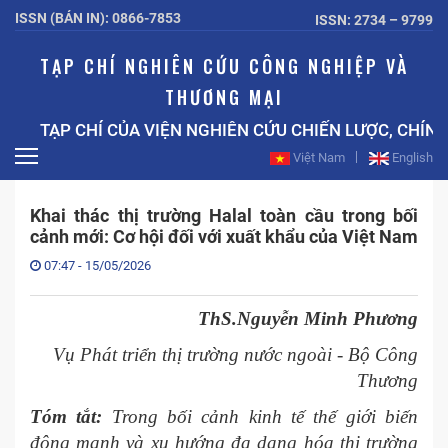
ISSN (BẢN IN): 0866-7853
ISSN: 2734 – 9799
TẠP CHÍ NGHIÊN CỨU CÔNG NGHIỆP VÀ
THƯƠNG MẠI
TẠP CHÍ CỦA VIỆN NGHIÊN CỨU CHIẾN LƯỢC, CHÍN
Việt Nam
English
Khai thác thị trường Halal toàn cầu trong bối
cảnh mới: Cơ hội đối với xuất khẩu của Việt Nam
07:47 - 15/05/2026
ThS.Nguyễn Minh Phương
Vụ Phát triển thị trường nước ngoài - Bộ Công
Thương
Tóm tắt:
Trong bối cảnh kinh tế thế giới biến
động mạnh và xu hướng đa dạng hóa thị trường