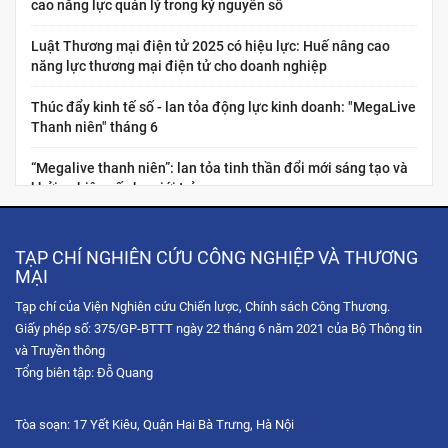
cao năng lực quản lý trong kỷ nguyên số
Luật Thương mại điện tử 2025 có hiệu lực: Huế nâng cao
năng lực thương mại điện tử cho doanh nghiệp
Thúc đẩy kinh tế số - lan tỏa động lực kinh doanh: "MegaLive
Thanh niên" tháng 6
“Megalive thanh niên”: lan tỏa tinh thần đổi mới sáng tạo và
khởi nghiệp số cho giới trẻ
Nâng cao năng lực kinh tế số cho thanh niên Việt Nam:
“Chuẩn hóa năng lực nghề nghiệp cho nhà sáng tạo nội dung
TẠP CHÍ NGHIÊN CỨU CÔNG NGHIỆP VÀ THƯƠNG
thương...
MẠI
Tạp chí của Viện Nghiên cứu Chiến lược, Chính sách Công Thương.
Hội chợ Hùng Vương 2026: Trải nghiệm không gian mua sắm
Giấy phép số: 375/GP-BTTT ngày 22 tháng 6 năm 2021 của Bộ Thông tin
số qua chuỗi Livestream tương tác
và Truyền thông
Tọa đàm trực tuyến: Chiến lược phát triển thị trường Hoa Kỳ
Tổng biên tập: Đỗ Quang
trong bối cảnh xung đột thương mại và sự gia tăng...
Tòa soạn: 17 Yết Kiêu, Quận Hai Bà Trưng, Hà Nội
Diễn đàn Chuyển đổi số ngành Công Thương 2025: Công