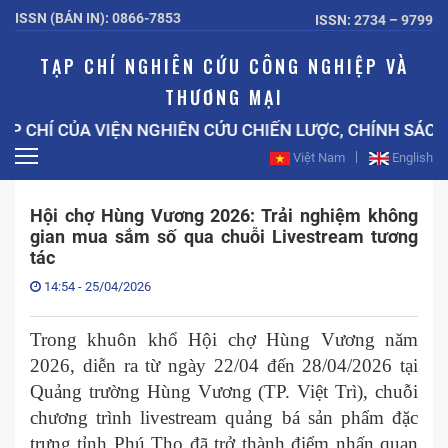
ISSN (BẢN IN): 0866-7853
ISSN: 2734 – 9799
TẠP CHÍ NGHIÊN CỨU CÔNG NGHIỆP VÀ
THƯƠNG MẠI
CHÍ CỦA VIỆN NGHIÊN CỨU CHIẾN LƯỢC, CHÍNH SÁCH 
Việt Nam
English
Hội chợ Hùng Vương 2026: Trải nghiệm không
gian mua sắm số qua chuỗi Livestream tương
tác
14:54 - 25/04/2026
Trong khuôn khổ Hội chợ Hùng Vương năm
2026, diễn ra từ ngày 22/04 đến 28/04/2026 tại
Quảng trường Hùng Vương (TP. Việt Trì), chuỗi
chương trình livestream quảng bá sản phẩm đặc
trưng tỉnh Phú Thọ đã trở thành điểm nhấn quan