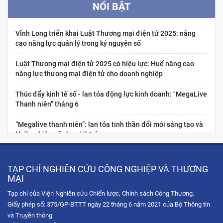
NỔI BẬT
Vĩnh Long triển khai Luật Thương mại điện tử 2025: nâng
cao năng lực quản lý trong kỷ nguyên số
Luật Thương mại điện tử 2025 có hiệu lực: Huế nâng cao
năng lực thương mại điện tử cho doanh nghiệp
Thúc đẩy kinh tế số - lan tỏa động lực kinh doanh: "MegaLive
Thanh niên" tháng 6
“Megalive thanh niên”: lan tỏa tinh thần đổi mới sáng tạo và
khởi nghiệp số cho giới trẻ
Nâng cao năng lực kinh tế số cho thanh niên Việt Nam:
“Chuẩn hóa năng lực nghề nghiệp cho nhà sáng tạo nội dung
TẠP CHÍ NGHIÊN CỨU CÔNG NGHIỆP VÀ THƯƠNG
thương...
MẠI
Tạp chí của Viện Nghiên cứu Chiến lược, Chính sách Công Thương.
Hội chợ Hùng Vương 2026: Trải nghiệm không gian mua sắm
Giấy phép số: 375/GP-BTTT ngày 22 tháng 6 năm 2021 của Bộ Thông tin
số qua chuỗi Livestream tương tác
và Truyền thông