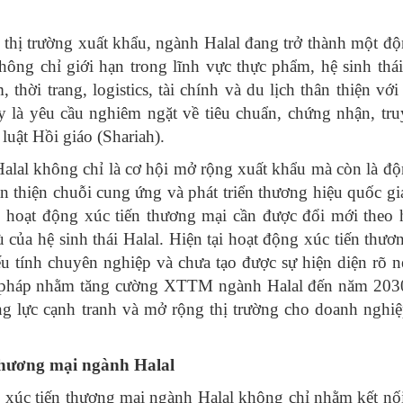
 thị trường xuất khẩu, ngành Halal đang trở thành một độ
ông chỉ giới hạn trong lĩnh vực thực phẩm, hệ sinh thái
ời trang, logistics, tài chính và du lịch thân thiện với
y là yêu cầu nghiêm ngặt về tiêu chuẩn, chứng nhận, tru
luật Hồi giáo (Shariah).
Halal không chỉ là cơ hội mở rộng xuất khẩu mà còn là độ
n thiện chuỗi cung ứng và phát triển thương hiệu quốc gi
y, hoạt động xúc tiến thương mại cần được đổi mới theo
của hệ sinh thái Halal. Hiện tại hoạt động xúc tiến thươ
 tính chuyên nghiệp và chưa tạo được sự hiện diện rõ né
giải pháp nhằm tăng cường XTTM ngành Halal đến năm 203
 lực cạnh tranh và mở rộng thị trường cho doanh nghiệ
 thương mại ngành Halal
 xúc tiến thương mại ngành Halal không chỉ nhằm kết nố