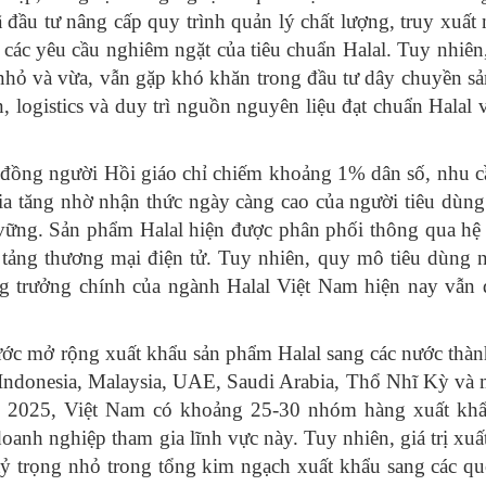
ã đầu tư nâng cấp quy trình quản lý chất lượng, truy xuất
các yêu cầu nghiêm ngặt của tiêu chuẩn Halal. Tuy nhiên
 nhỏ và vừa, vẫn gặp khó khăn trong đầu tư dây chuyền sả
 logistics và duy trì nguồn nguyên liệu đạt chuẩn Halal v
 đồng người Hồi giáo chỉ chiếm khoảng 1% dân số, nhu c
a tăng nhờ nhận thức ngày càng cao của người tiêu dùng
 vững. Sản phẩm Halal hiện được phân phối thông qua hệ
 tảng thương mại điện tử. Tuy nhiên, quy mô tiêu dùng n
g trưởng chính của ngành Halal Việt Nam hiện nay vẫn 
bước mở rộng xuất khẩu sản phẩm Halal sang các nước thàn
à Indonesia, Malaysia, UAE, Saudi Arabia, Thổ Nhĩ Kỳ và 
 2025, Việt Nam có khoảng 25-30 nhóm hàng xuất khẩ
oanh nghiệp tham gia lĩnh vực này. Tuy nhiên, giá trị xuấ
 tỷ trọng nhỏ trong tổng kim ngạch xuất khẩu sang các qu