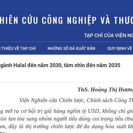
GHIÊN CỨU CÔNG NGHIỆP VÀ THƯ
TẠP CHÍ CỦA VIỆN NGHIÊN C
I THIỆU VỀ TẠP CHÍ
NHỮNG SỐ ĐÃ XUẤT BẢN
QUY ĐỊNH VỀ 
 ngành Halal đến năm 2030, tầm nhìn đến năm 2035
ThS. Hoàng Thị Hươn
Viện Nghiên cứu Chiến lược, Chính sách Công 
g mở ra cơ hội trị giá hàng nghìn tỷ USD, không chỉ gi
òn lan tỏa sang nhóm người tiêu dùng coi trọng tiêu ch
am, đây là thị trường chiến lược để đa dạng hóa xuất k