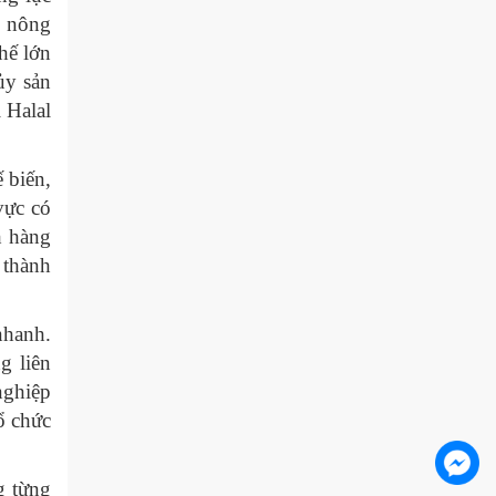
u nông
thế lớn
ủy sản
 Halal
 biến,
vực có
h hàng
 thành
nhanh.
g liên
nghiệp
ổ chức
g từng