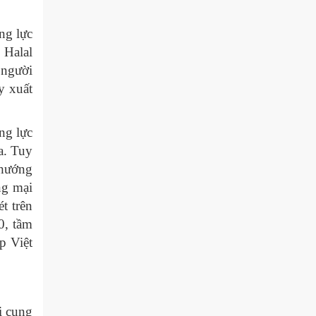
Tọa đàm trực tuyến “Nâng cao năng
lực xuất khẩu của doanh nghiệp Việt
ng lực
Nam thông qua thương mại điện tử
 Halal
với thị...
 người
Diễn đàn Chuyển đổi số ngành Công
y xuất
Thương 2025: Xác lập tầm nhìn
chuyển đổi số – xanh hóa tăng
trưởng đến năm...
ng lực
a. Tuy
 hướng
ng mại
t trên
0, tầm
p Việt
i cung