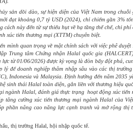
TA).
y sản dồi dào, sự hiện diện của Việt Nam trong chuỗi g
 mới đạt khoảng 0,7 tỷ USD (2024), chỉ chiếm gần 3% tổ
cách này đến từ sự thiếu hụt về hạ tầng thể chế, chi phí
nh xúc tiến thương mại (XTTM) chuyên biệt.
n mình quan trọng về mặt chính sách với việc phê duyệt
h lập Trung tâm Chứng nhận Halal quốc gia (HALCERT
 lực từ 01/06/2026) được kỳ vọng là đòn bẩy đột phá, cu
áp lý để doanh nghiệp thâm nhập sâu vào các thị trường
C), Indonesia và Malaysia. Định hướng đến năm 2035 y
ệ sinh thái Halal toàn diện, gắn liền với thương hiệu quố
 mại ngành Halal, đánh giá thực trạng hoạt động xúc tiến
háp tăng cường xúc tiến thương mại ngành Halal của Vi
p phần nâng cao năng lực cạnh tranh và mở rộng thị 
hẩu, thị trường Halal, hội nhập quốc tế.