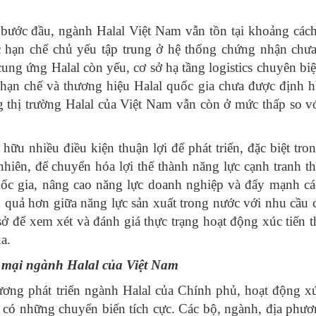
 bước đầu, ngành Halal Việt Nam vẫn tồn tại khoảng các
ác hạn chế chủ yếu tập trung ở hệ thống chứng nhận chư
ung ứng Halal còn yếu, cơ sở hạ tầng logistics chuyên biệ
n hạn chế và thương hiệu Halal quốc gia chưa được định h
ng thị trường Halal của Việt Nam vẫn còn ở mức thấp so v
u nhiều điều kiện thuận lợi để phát triển, đặc biệt tron
hiên, để chuyển hóa lợi thế thành năng lực cạnh tranh th
 quốc gia, nâng cao năng lực doanh nghiệp và đẩy mạnh cá
 quả hơn giữa năng lực sản xuất trong nước với nhu cầu c
sở để xem xét và đánh giá thực trạng hoạt động xúc tiến 
a.
g mại ngành Halal của Việt Nam
ơng phát triển ngành Halal của Chính phủ, hoạt động xú
có những chuyển biến tích cực. Các bộ, ngành, địa phươ