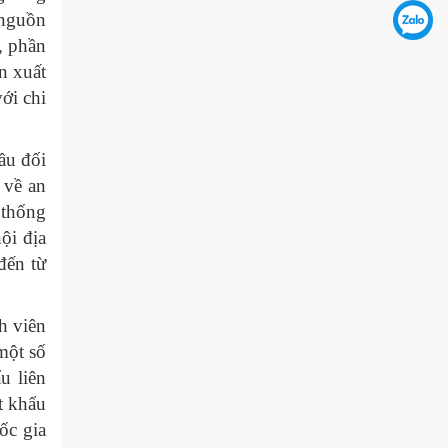
 nguồn
, phần
n xuất
ới chi
ầu đối
 về an
 thống
ội địa
đến từ
h viên
một số
u liên
t khẩu
ốc gia