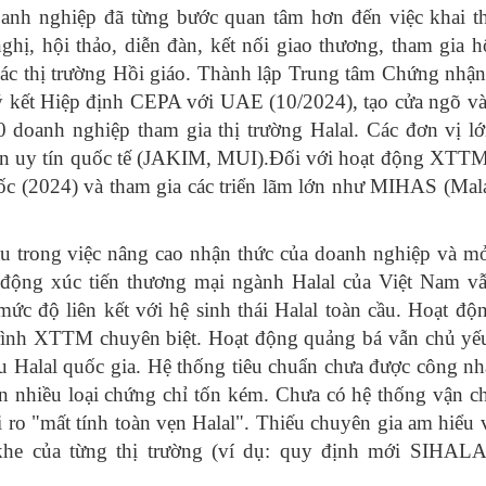
anh nghiệp đã từng bước quan tâm hơn đến việc khai th
ghị, hội thảo, diễn đàn, kết nối giao thương, tham gia h
 các thị trường Hồi giáo. Thành lập Trung tâm Chứng nhận
 kết Hiệp định CEPA với UAE (10/2024), tạo cửa ngõ v
 doanh nghiệp tham gia thị trường Halal. Các đơn vị l
ận uy tín quốc tế (JAKIM, MUI).Đối với hoạt động XTTM
ốc (2024) và tham gia các triển lãm lớn như MIHAS (Mala
u trong việc nâng cao nhận thức của doanh nghiệp và m
ạt động xúc tiến thương mại ngành Halal của Việt Nam v
mức độ liên kết với hệ sinh thái Halal toàn cầu. Hoạt độ
trình XTTM chuyên biệt. Hoạt động quảng bá vẫn chủ yế
ệu Halal quốc gia. Hệ thống tiêu chuẩn chưa được công nh
n nhiều loại chứng chỉ tốn kém. Chưa có hệ thống vận c
i ro "mất tính toàn vẹn Halal". Thiếu chuyên gia am hiểu 
khe của từng thị trường (ví dụ: quy định mới SIHAL