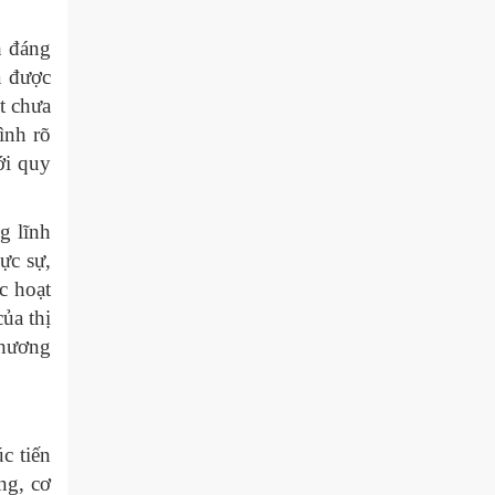
h đáng
a được
t chưa
ình rõ
ới quy
g lĩnh
ực sự,
c hoạt
ủa thị
thương
c tiến
ng, cơ