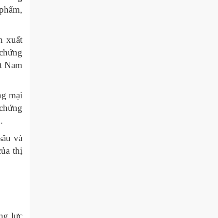
 phẩm,
h xuất
 chứng
ệt Nam
ng mại
 chứng
.
sâu và
ủa thị
ng lực