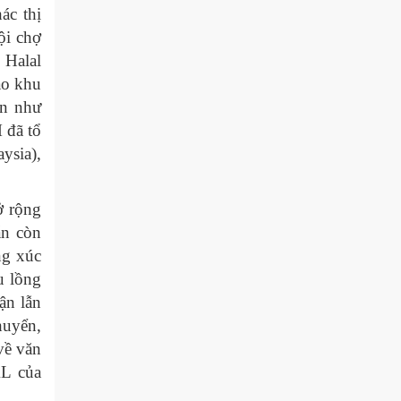
ác thị
ội chợ
 Halal
ào khu
ớn như
 đã tổ
ysia),
ở rộng
ẫn còn
ng xúc
u lồng
ận lẫn
huyển,
về văn
AL của