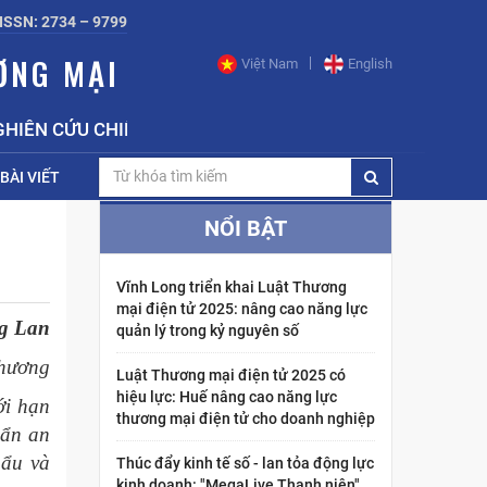
ISSN: 2734 – 9799
ƠNG MẠI
Việt Nam
English
ỨU CHIẾN LƯỢC, CHÍNH SÁCH CÔNG THƯƠNG BỘ CÔNG T
BÀI VIẾT
NỔI BẬT
Vĩnh Long triển khai Luật Thương
mại điện tử 2025: nâng cao năng lực
g Lan
quản lý trong kỷ nguyên số
Thương
Luật Thương mại điện tử 2025 có
hiệu lực: Huế nâng cao năng lực
ới hạn
thương mại điện tử cho doanh nghiệp
uẩn an
hẩu và
Thúc đẩy kinh tế số - lan tỏa động lực
kinh doanh: "MegaLive Thanh niên"