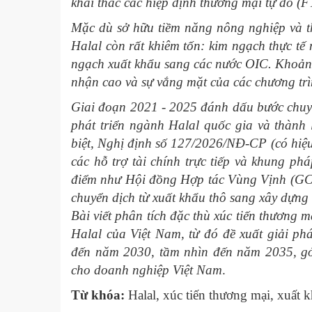
khai thác các hiệp định thương mại tự do (F
Mặc dù sở hữu tiềm năng nông nghiệp và thủ
Halal còn rất khiêm tốn: kim ngạch thực tế
ngạch xuất khẩu sang các nước OIC. Khoảng 
nhận cao và sự vắng mặt của các chương trì
Giai đoạn 2021 - 2025 đánh dấu bước chuyể
phát triển ngành Halal quốc gia và thàn
biệt, Nghị định số 127/2026/NĐ-CP (có hiệu
các hỗ trợ tài chính trực tiếp và khung ph
điểm như Hội đồng Hợp tác Vùng Vịnh (GC
chuyển dịch từ xuất khẩu thô sang xây dựng h
B
ài viết phân tích đặc thù xúc tiến thương
Halal của Việt Nam, từ đó đề xuất giải p
đến năm 2030, tầm nhìn đến năm 2035, gó
cho doanh nghiệp Việt Nam
.
Từ khóa:
Halal, xúc tiến thương mại, xuất k