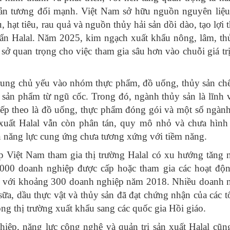
sản tương đối mạnh. Việt Nam sở hữu nguồn nguyên liệ
 hạt tiêu, rau quả và nguồn thủy hải sản dồi dào, tạo lợi 
uẩn Halal. Năm 2025, kim ngạch xuất khẩu nông, lâm, th
ở quan trọng cho việc tham gia sâu hơn vào chuỗi giá trị
rung chủ yếu vào nhóm thực phẩm, đồ uống, thủy sản chế
c sản phẩm từ ngũ cốc. Trong đó, ngành thủy sản là lĩnh 
 tiếp theo là đồ uống, thực phẩm đóng gói và một số ngàn
 xuất Halal vẫn còn phân tán, quy mô nhỏ và chưa hình
ến năng lực cung ứng chưa tương xứng với tiềm năng.
 Việt Nam tham gia thị trường Halal có xu hướng tăng 
000 doanh nghiệp được cấp hoặc tham gia các hoạt độn
so với khoảng 300 doanh nghiệp năm 2018. Nhiều doanh 
sữa, dầu thực vật và thủy sản đã đạt chứng nhận của các t
ng thị trường xuất khẩu sang các quốc gia Hồi giáo.
iệp, năng lực công nghệ và quản trị sản xuất Halal cũn