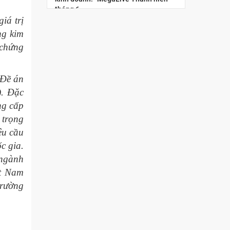
tháng 6
iá trị
“Megalive thanh niên”: lan tỏa tinh
ng kim
thần đổi mới sáng tạo và khởi nghiệp
 chứng
số cho giới trẻ
Nâng cao năng lực kinh tế số cho
 Đề án
thanh niên Việt Nam: “Chuẩn hóa
). Đặc
năng lực nghề nghiệp cho nhà sáng
tạo nội dung thương...
ng cấp
 trọng
Hội chợ Hùng Vương 2026: Trải
êu cầu
nghiệm không gian mua sắm số qua
c gia.
chuỗi Livestream tương tác
 ngành
Tọa đàm trực tuyến: Chiến lược phát
ệt Nam
triển thị trường Hoa Kỳ trong bối cảnh
trường
xung đột thương mại và sự gia tăng...
Diễn đàn Chuyển đổi số ngành Công
Thương 2025: Công nghệ hội tụ