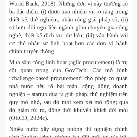
World Bank, 2018). Những đơn vị này thường có
ba đặc điểm: (i) được trao nhiệm vụ rõ ràng trong
thiết kế, thử nghiệm, nhân rộng giải pháp số; (ii)
sở hữu đội ngũ liên ngành gồm chuyên gia công
nghệ, thiết kế dịch vụ, dữ liệu; (iii) vận hành với
cơ chế nhân sự linh hoạt hơn các đơn vị hành
chính truyền thống.
Mua sắm công linh hoạt (agile procurement) là trụ
cột quan trọng của GovTech. Các mô hình
“challenge-based procurement” cho phép cơ quan
nhà nước nêu rõ bài toán, cộng đồng doanh
nghiệp – startup đưa ra giải pháp, thử nghiệm trên
quy mô nhỏ, sau đó mới xem xét mở rộng; qua
đó giảm rủi ro, đồng thời khuyến khích đổi mới
(OECD, 2024c).
Nhiều nước xây dựng phòng thí nghiệm chính
sách (policy labs), phòng lab đổi mới tại các bộ,