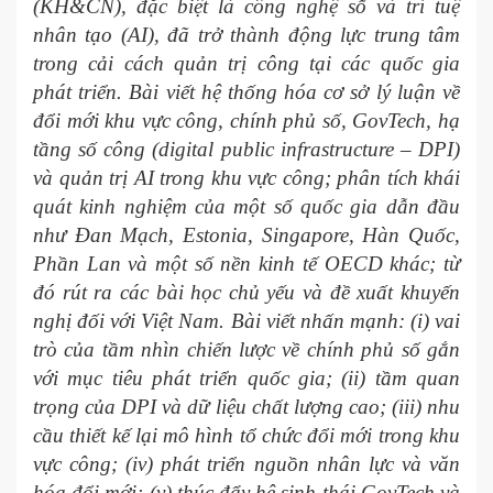
(KH&CN), đặc biệt là công nghệ số và trí tuệ
nhân tạo (AI), đã trở thành động lực trung tâm
trong cải cách quản trị công tại các quốc gia
phát triển. Bài viết hệ thống hóa cơ sở lý luận về
đổi mới khu vực công, chính phủ số, GovTech, hạ
tầng số công (digital public infrastructure – DPI)
và quản trị AI trong khu vực công; phân tích khái
quát kinh nghiệm của một số quốc gia dẫn đầu
như Đan Mạch, Estonia, Singapore, Hàn Quốc,
Phần Lan và một số nền kinh tế OECD khác; từ
đó rút ra các bài học chủ yếu và đề xuất khuyến
nghị đối với Việt Nam. Bài viết nhấn mạnh: (i) vai
trò của tầm nhìn chiến lược về chính phủ số gắn
với mục tiêu phát triển quốc gia; (ii) tầm quan
trọng của DPI và dữ liệu chất lượng cao; (iii) nhu
cầu thiết kế lại mô hình tổ chức đổi mới trong khu
vực công; (iv) phát triển nguồn nhân lực và văn
hóa đổi mới; (v) thúc đẩy hệ sinh thái GovTech và