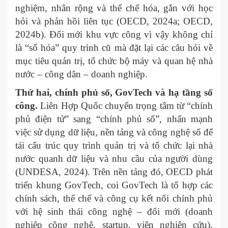
nghiệm, nhân rộng và thể chế hóa, gắn với học
hỏi và phản hồi liên tục (OECD, 2024a; OECD,
2024b). Đổi mới khu vực công vì vậy không chỉ
là “số hóa” quy trình cũ mà đặt lại các câu hỏi về
mục tiêu quản trị, tổ chức bộ máy và quan hệ nhà
nước – công dân – doanh nghiệp.
Thứ hai, chính phủ số, GovTech và hạ tầng số
công.
Liên Hợp Quốc chuyển trọng tâm từ “chính
phủ điện tử” sang “chính phủ số”, nhấn mạnh
việc sử dụng dữ liệu, nền tảng và công nghệ số để
tái cấu trúc quy trình quản trị và tổ chức lại nhà
nước quanh dữ liệu và nhu cầu của người dùng
(UNDESA, 2024). Trên nền tảng đó, OECD phát
triển khung GovTech, coi GovTech là tổ hợp các
chính sách, thể chế và công cụ kết nối chính phủ
với hệ sinh thái công nghệ – đổi mới (doanh
nghiệp công nghệ, startup, viện nghiên cứu),