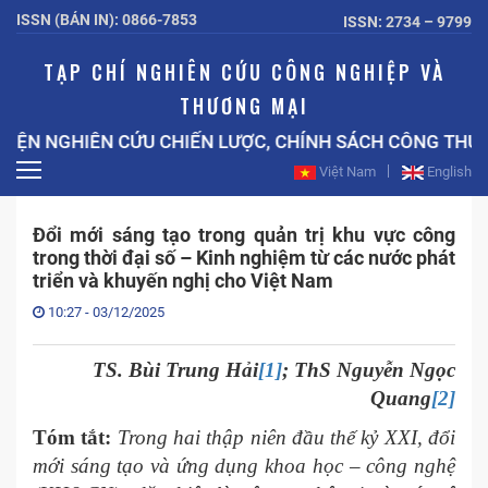
ISSN (BẢN IN): 0866-7853
ISSN: 2734 – 9799
TẠP CHÍ NGHIÊN CỨU CÔNG NGHIỆP VÀ
THƯƠNG MẠI
IÊN CỨU CHIẾN LƯỢC, CHÍNH SÁCH CÔNG THƯƠNG BỘ C
Việt Nam
English
Đổi mới sáng tạo trong quản trị khu vực công
trong thời đại số – Kinh nghiệm từ các nước phát
triển và khuyến nghị cho Việt Nam
10:27 - 03/12/2025
TS. Bùi Trung Hải
[1]
; ThS Nguyễn Ngọc
Quang
[2]
Tóm tắt:
Trong hai thập niên đầu thế kỷ XXI, đổi
mới sáng tạo và ứng dụng khoa học – công nghệ