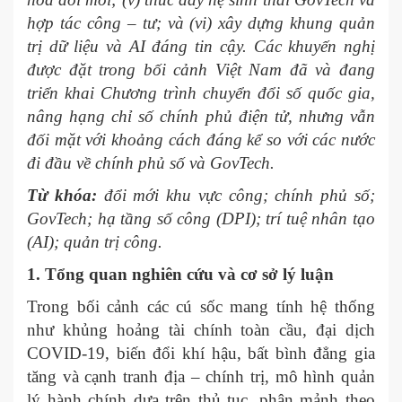
hợp tác công – tư; và (vi) xây dựng khung quản
trị dữ liệu và AI đáng tin cậy. Các khuyến nghị
được đặt trong bối cảnh Việt Nam đã và đang
triển khai Chương trình chuyển đổi số quốc gia,
nâng hạng chỉ số chính phủ điện tử, nhưng vẫn
đối mặt với khoảng cách đáng kể so với các nước
đi đầu về chính phủ số và GovTech.
Từ khóa:
đổi mới khu vực công; chính phủ số;
GovTech; hạ tầng số công (DPI); trí tuệ nhân tạo
(AI); quản trị công.
1. Tổng quan nghiên cứu và cơ sở lý luận
Trong bối cảnh các cú sốc mang tính hệ thống
như khủng hoảng tài chính toàn cầu, đại dịch
COVID-19, biến đổi khí hậu, bất bình đẳng gia
tăng và cạnh tranh địa – chính trị, mô hình quản
lý hành chính dựa trên thủ tục, phân mảnh theo