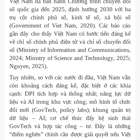
Việt Nam đã ban hành Chương trình chuyển đổi
số quốc gia đến 2025, định hướng 2030 với ba
trụ cột chính phủ số, kinh tế số, xã hội số
(Government of Viet Nam, 2020). Các báo cáo
gần đây cho thấy Việt Nam có bước tiến đáng kể
về chỉ số chính phủ điện tử và chỉ số chuyển đổi
số (Ministry of Information and Communications,
2024; Ministry of Science and Technology, 2025;
Nguyen, 2025).
Tuy nhiên, so với các nước đi đầu, Việt Nam vẫn
còn khoảng cách đáng kể, đặc biệt ở các khía
cạnh: DPI tích hợp và thống nhất; năng lực dữ
liệu và AI trong khu vực công; mô hình tổ chức
đổi mới (GovTech, policy labs); khung quản trị
dữ liệu – AI; cơ chế thúc đẩy hệ sinh thái
GovTech và hợp tác công – tư. Đây là những
“điểm nghẽn” chính cần được giải quyết nếu Việt