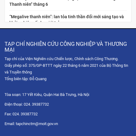
Thanh niên" tháng 6
“Megalive thanh niên”: lan tỏa tinh thần đổi mới sáng tạo và
khởi nghiệp số cho giới trẻ
Nâng cao năng lực kinh tế số cho thanh niên Việt Nam:
“Chuẩn hóa năng lực nghề nghiệp cho nhà sáng tạo nội dung
TẠP CHÍ NGHIÊN CỨU CÔNG NGHIỆP VÀ THƯƠNG
thương...
MẠI
Tạp chí của Viện Nghiên cứu Chiến lược, Chính sách Công Thương.
Hội chợ Hùng Vương 2026: Trải nghiệm không gian mua sắm
Giấy phép số: 375/GP-BTTT ngày 22 tháng 6 năm 2021 của Bộ Thông tin
số qua chuỗi Livestream tương tác
và Truyền thông
Tọa đàm trực tuyến: Chiến lược phát triển thị trường Hoa Kỳ
Tổng biên tập: Đỗ Quang
trong bối cảnh xung đột thương mại và sự gia tăng...
Tòa soạn: 17 Yết Kiêu, Quận Hai Bà Trưng, Hà Nội
Diễn đàn Chuyển đổi số ngành Công Thương 2025: Công
nghệ hội tụ
Điện thoại: 024. 39387732
Fax: 024. 39387732
Tọa đàm trực tuyến “Nâng cao năng lực xuất khẩu của doanh
nghiệp Việt Nam thông qua thương mại điện tử với thị...
Email: tapchinctm@moit.gov.vn
Diễn đàn Chuyển đổi số ngành Công Thương 2025: Xác lập