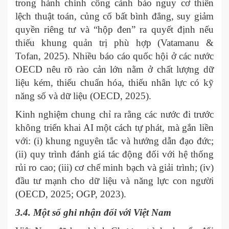
trong hành chính công cảnh báo nguy cơ thiên
lệch thuật toán, củng cố bất bình đẳng, suy giảm
quyền riêng tư và “hộp đen” ra quyết định nếu
thiếu khung quản trị phù hợp (Vatamanu &
Tofan, 2025). Nhiều báo cáo quốc hội ở các nước
OECD nêu rõ rào cản lớn nằm ở chất lượng dữ
liệu kém, thiếu chuẩn hóa, thiếu nhân lực có kỹ
năng số và dữ liệu (OECD, 2025).
Kinh nghiệm chung chỉ ra rằng các nước đi trước
không triển khai AI một cách tự phát, mà gắn liền
với: (i) khung nguyên tắc và hướng dẫn đạo đức;
(ii) quy trình đánh giá tác động đối với hệ thống
rủi ro cao; (iii) cơ chế minh bạch và giải trình; (iv)
đầu tư mạnh cho dữ liệu và năng lực con người
(OECD, 2025; OGP, 2023).
3.4. Một số ghi nhận đối với Việt Nam