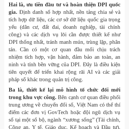
Hai là, ưu tiên đầu tư và hoàn thiện DPI quốc
gia.
Định danh số hợp nhất, nền tảng chia sẻ và
tích hợp dữ liệu, các cơ sở dữ liệu quốc gia trọng
yếu (dân cư, đất đai, doanh nghiệp, tài chính
công) và các dịch vụ lõi cần được thiết kế như
DPI thống nhất, tránh manh mún, trùng lặp, phân
tán. Cần có một cơ quan đầu mối chịu trách
nhiệm tích hợp, vận hành, đảm bảo an toàn, an
ninh và tính bền vững của DPI. Đây là điều kiện
tiên quyết để triển khai rộng rãi AI và các giải
pháp số khác trong quản trị công.
Ba là, thiết kế lại mô hình tổ chức đổi mới
trong khu vực công.
Bên cạnh cơ quan điều phối
trung ương về chuyển đổi số, Việt Nam có thể thí
điểm các đơn vị GovTech hoặc đội ngũ dịch vụ
số tại một số bộ, ngành “xương sống” (Tài chính,
Công an, Y tế, Giáo dục, Kế hoạch và Đầu tư),