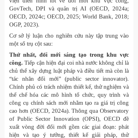
viện điển hình tốt về đổi mới khu vực công,
GovTech, DPI và quản trị AI (OECD, 2024a;
OECD, 2024c; OECD, 2025; World Bank, 2018;
OGP, 2023).
Cơ sở lý luận cho nghiên cứu này tập trung vào
một số trụ cột sau:
Thứ nhất, đổi mới sáng tạo trong khu vực
công.
Tiếp cận hiện đại coi nhà nước không chỉ là
chủ thể xây dựng luật pháp và điều tiết mà còn là
“tác nhân đổi mới” (public sector innovator).
Chính phủ có trách nhiệm thiết kế, thử nghiệm và
thể chế hóa các mô hình tổ chức, quy trình và
công cụ chính sách mới nhằm tạo ra giá trị công
cao hơn (OECD, 2024a). Thông qua Observatory
of Public Sector Innovation (OPSI), OECD đề
xuất vòng đời đổi mới gồm các giai đoạn: phát
hiện và tạo ý tưởng, thiết kế giải pháp, thử