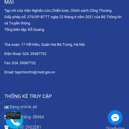
MẠI
Tạp chí của Viện Nghiên cứu Chiến lược, Chính sách Công Thương.
Hội chợ Hùng Vương 2026: Trải nghiệm không gian mua sắm
Giấy phép số: 375/GP-BTTT ngày 22 tháng 6 năm 2021 của Bộ Thông tin
số qua chuỗi Livestream tương tác
và Truyền thông
Tọa đàm trực tuyến: Chiến lược phát triển thị trường Hoa Kỳ
Tổng biên tập: Đỗ Quang
trong bối cảnh xung đột thương mại và sự gia tăng...
Tòa soạn: 17 Yết Kiêu, Quận Hai Bà Trưng, Hà Nội
Diễn đàn Chuyển đổi số ngành Công Thương 2025: Công
nghệ hội tụ
Điện thoại: 024. 39387732
Fax: 024. 39387732
Tọa đàm trực tuyến “Nâng cao năng lực xuất khẩu của doanh
nghiệp Việt Nam thông qua thương mại điện tử với thị...
Email: tapchinctm@moit.gov.vn
Diễn đàn Chuyển đổi số ngành Công Thương 2025: Xác lập
tầm nhìn chuyển đổi số – xanh hóa tăng trưởng đến năm...
THỐNG KÊ TRUY CẬP
Đang online: 46
Trong tháng: 39984
Tổng số: 2922281