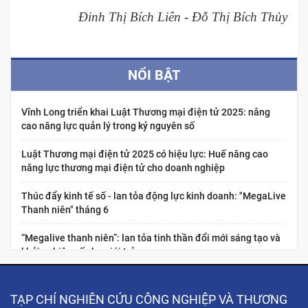
Đinh Thị Bích Liên - Đỗ Thị Bích Thủy
NỔI BẬT
Vĩnh Long triển khai Luật Thương mại điện tử 2025: nâng
cao năng lực quản lý trong kỷ nguyên số
Luật Thương mại điện tử 2025 có hiệu lực: Huế nâng cao
năng lực thương mại điện tử cho doanh nghiệp
Thúc đẩy kinh tế số - lan tỏa động lực kinh doanh: "MegaLive
Thanh niên" tháng 6
“Megalive thanh niên”: lan tỏa tinh thần đổi mới sáng tạo và
khởi nghiệp số cho giới trẻ
Nâng cao năng lực kinh tế số cho thanh niên Việt Nam:
“Chuẩn hóa năng lực nghề nghiệp cho nhà sáng tạo nội dung
TẠP CHÍ NGHIÊN CỨU CÔNG NGHIỆP VÀ THƯƠNG
thương...