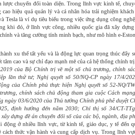
 lược chuyển đổi toàn diện. Trong lĩnh vực kinh tế, chuy
g cao hiệu quả quản lý và cá nhân hóa trải nghiệm khách
Tesla là ví dụ tiêu biểu trong việc ứng dụng công nghệ
g khi đó, ở lĩnh vực công, nhiều quốc gia đã xây dựng
 chính và tăng cường tính minh bạch, như mô hình e-Eston
hành xu thế tất yếu và là động lực quan trọng thúc đẩy s
ết tâm cao và sự chỉ đạo mạnh mẽ của cả hệ thống chính tr
019 của Bộ Chính trị về một số chủ trương, chính sá
p lần thứ tư;
Nghị quyết số 50/NQ-CP ngày 17/4/20
ộng của Chính phủ thực hiện Nghị quyết số 52-NQ/T
ủ trương, chính sách chủ động tham gia cuộc Cách mạn
g ngày 03/6/2020 của Thủ tướng Chính phủ phê duyệt 
025, định hướng đến năm 2030; Chỉ thị số 34/CT-TT
 xây dựng đề án chuyển đổi số của các bộ, ngành, địa p
 động ở nhiều lĩnh vực, từ kinh tế, giáo dục, y tế đến q
ề cách thức vận hành và cung cấp dịch vụ. Trong lĩnh vự