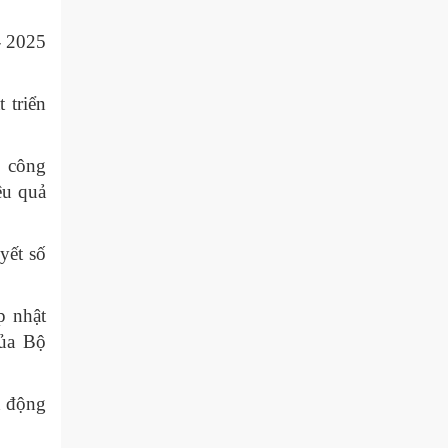
- 2025
 triển
, công
ệu quả
yết số
p nhật
của Bộ
h động