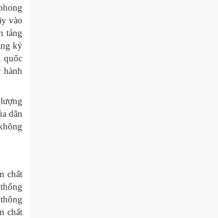
 phong
ây vào
n tảng
ăng ký
u quốc
c hành
 lượng
ủa dân
 không
m chất
 thống
 thông
m chất