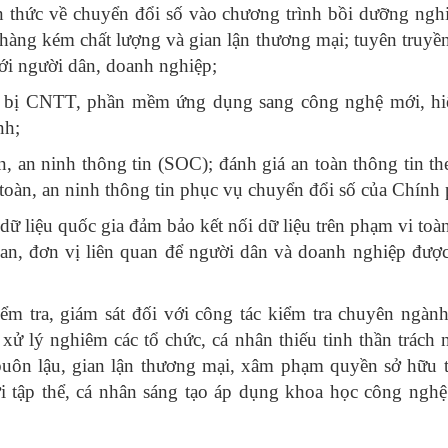
 thức về chuyển đổi số vào chương trình bồi dưỡng ngh
 hàng kém chất lượng và gian lận thương mại; tuyên truyề
tới người dân, doanh nghiệp;
t bị CNTT, phần mềm ứng dụng sang công nghệ mới, hi
nh;
n, an ninh thông tin (SOC); đánh giá an toàn thông tin th
 toàn, an ninh thông tin phục vụ chuyển đổi số của Chính
 dữ liệu quốc gia đảm bảo kết nối dữ liệu trên phạm vi toà
uan, đơn vị liên quan để người dân và doanh nghiệp đượ
ểm tra, giám sát đối với công tác kiểm tra chuyên ngành
 xử lý nghiêm các tổ chức, cá nhân thiếu tinh thần trách 
 buôn lậu, gian lận thương mại, xâm phạm quyền sở hữu tr
i tập thể, cá nhân sáng tạo áp dụng khoa học công nghệ