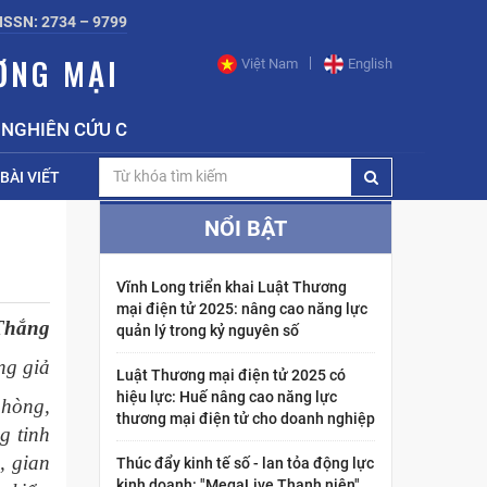
ISSN: 2734 – 9799
ƠNG MẠI
Việt Nam
English
N CỨU CHIẾN LƯỢC, CHÍNH SÁCH CÔNG THƯƠNG BỘ CÔN
BÀI VIẾT
NỔI BẬT
Vĩnh Long triển khai Luật Thương
mại điện tử 2025: nâng cao năng lực
Thắng
quản lý trong kỷ nguyên số
ng giả
Luật Thương mại điện tử 2025 có
hiệu lực: Huế nâng cao năng lực
phòng,
thương mại điện tử cho doanh nghiệp
g tinh
, gian
Thúc đẩy kinh tế số - lan tỏa động lực
kinh doanh: "MegaLive Thanh niên"