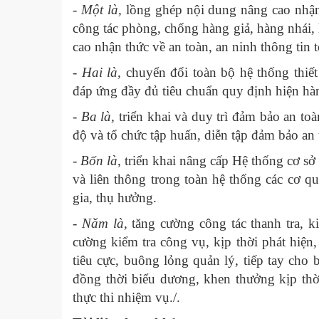
-
Một là,
lồng ghép nội dung nâng cao nhận
công tác phòng, chống hàng giả, hàng nhái,
cao nhận thức về an toàn, an ninh thông tin 
-
Hai là,
chuyển đổi toàn bộ hệ thống thiế
đáp ứng đầy đủ tiêu chuẩn quy định hiện hà
-
Ba là,
triển khai và duy trì đảm bảo an toà
độ và tổ chức tập huấn, diễn tập đảm bảo an
-
Bốn là
, triển khai nâng cấp Hệ thống cơ sở
và liên thông trong toàn hệ thống các cơ q
gia, thụ hưởng.
-
Năm là,
tăng cường công tác thanh tra, ki
cường kiểm tra công vụ, kịp thời phát hiện,
tiêu cực, buông lỏng quản lý, tiếp tay cho
đồng thời biểu dương, khen thưởng kịp thờ
thực thi nhiệm vụ./.