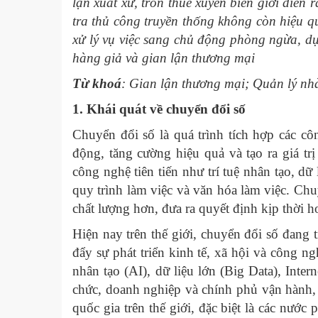
lận xuất xứ, trốn thuế xuyên biên giới diễn
tra thủ công truyền thống không còn hiệu q
xử lý vụ việc sang chủ động phòng ngừa, d
hàng giả và gian lận thương mại
Từ khoá
: Gian lận thương mại; Quản lý nh
1. Khái quát về chuyển đổi số
Chuyển đổi số là quá trình tích hợp các cô
động, tăng cường hiệu quả và tạo ra giá tr
công nghệ tiên tiến như trí tuệ nhân tạo, dữ 
quy trình làm việc và văn hóa làm việc. Chu
chất lượng hơn, đưa ra quyết định kịp thời h
Hiện nay trên thế giới, chuyển đổi số đang t
đẩy sự phát triển kinh tế, xã hội và công ng
nhân tạo (AI), dữ liệu lớn (Big Data), Inter
chức, doanh nghiệp và chính phủ vận hành, n
quốc gia trên thế giới, đặc biệt là các nước