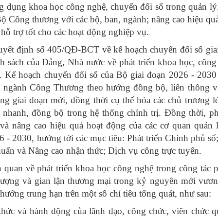
g dụng khoa học công nghệ, chuyển đổi số trong quản lý
a Bộ Công thương với các bộ, ban, ngành; nâng cao hiệu qu
 hỗ trợ tốt cho các hoạt động nghiệp vụ.
yết định số 405/QĐ-BCT về kế hoạch chuyển đổi số gia
nh sách của Đảng, Nhà nước về phát triển khoa học, công
a. Kế hoạch chuyển đổi số của Bộ giai đoạn 2026 - 203
àn ngành Công Thương theo hướng đồng bộ, liên thông v
ong giai đoạn mới, đồng thời cụ thể hóa các chủ trương l
nhanh, đồng bộ trong hệ thống chính trị. Đồng thời, p
 và nâng cao hiệu quả hoạt động của các cơ quan quản 
 - 2030, hướng tới các mục tiêu: Phát triển Chính phủ số
huấn và Nâng cao nhận thức; Dịch vụ công trực tuyến.
 quan về phát triển khoa học công nghệ trong công tác 
 lượng và gian lận thương mại trong kỷ nguyên mới vươ
hướng trung hạn trên một số chỉ tiêu tổng quát, như sau:
hức và hành động của lãnh đạo, công chức, viên chức q