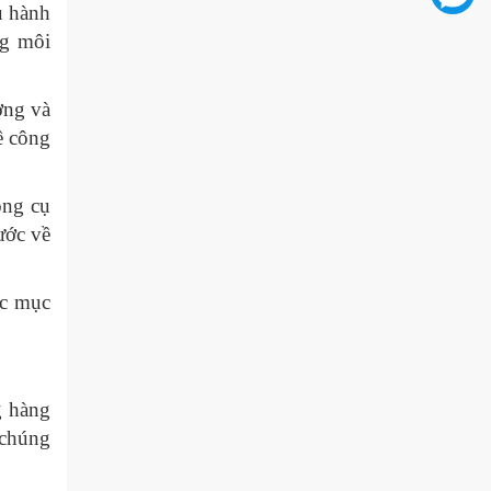
u hành
ng môi
ợng và
ề công
ông cụ
ước về
ác mục
g hàng
 chúng