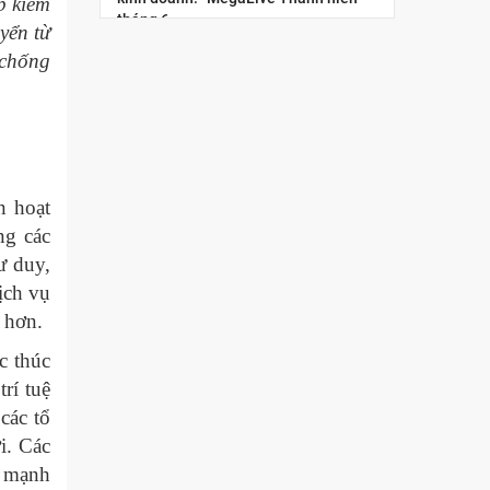
p kiểm
tháng 6
yển từ
 chống
“Megalive thanh niên”: lan tỏa tinh
thần đổi mới sáng tạo và khởi nghiệp
số cho giới trẻ
Nâng cao năng lực kinh tế số cho
thanh niên Việt Nam: “Chuẩn hóa
năng lực nghề nghiệp cho nhà sáng
n hoạt
tạo nội dung thương...
ng các
tư duy,
Hội chợ Hùng Vương 2026: Trải
nghiệm không gian mua sắm số qua
ịch vụ
chuỗi Livestream tương tác
 hơn.
Tọa đàm trực tuyến: Chiến lược phát
c thúc
triển thị trường Hoa Kỳ trong bối cảnh
rí tuệ
xung đột thương mại và sự gia tăng...
các tổ
Diễn đàn Chuyển đổi số ngành Công
i. Các
Thương 2025: Công nghệ hội tụ
ư mạnh