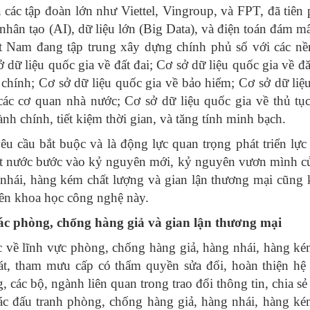
à các tập đoàn lớn như Viettel, Vingroup, và FPT, đã tiên
 nhân tạo (AI), dữ liệu lớn (Big Data), và điện toán đám m
ệt Nam đang tập trung xây dựng chính phủ số với các nề
 dữ liệu quốc gia về đất đai; Cơ sở dữ liệu quốc gia về đ
 chính; Cơ sở dữ liệu quốc gia về bảo hiểm; Cơ sở dữ liệ
các cơ quan nhà nước; Cơ sở dữ liệu quốc gia về thủ tụ
nh chính, tiết kiệm thời gian, và tăng tính minh bạch.
yêu cầu bắt buộc và là động lực quan trọng phát triển lực
đất nước bước vào kỷ nguyên mới, kỷ nguyên vươn mình c
 nhái, hàng kém chất lượng và gian lận thương mại cũng
ên khoa học công nghệ này.
tác phòng, chống hàng giả và gian lận thương mại
 về lĩnh vực phòng, chống hàng giả, hàng nhái, hàng ké
oát, tham mưu cấp có thẩm quyền sửa đổi, hoàn thiện hệ
, các bộ, ngành liên quan trong trao đổi thông tin, chia sẻ
c đấu tranh phòng, chống hàng giả, hàng nhái, hàng ké