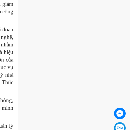
, giám
ả công
i đoạn
 nghệ,
0 nhằm
à hiệu
ớn của
hục vụ
lý nhà
; Thúc
phòng,
n mình
uản lý