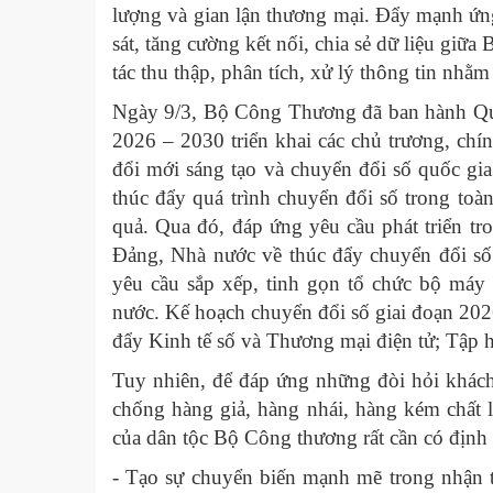
lượng và gian lận thương mại. Đẩy mạnh ứn
sát, tăng cường kết nối, chia sẻ dữ liệu giữ
tác thu thập, phân tích, xử lý thông tin nhằm
Ngày 9/3, Bộ Công Thương đã ban hành Qu
2026 – 2030 triển khai các chủ trương, chí
đổi mới sáng tạo và chuyển đổi số quốc gi
thúc đẩy quá trình chuyển đổi số trong to
quả. Qua đó, đáp ứng yêu cầu phát triển tr
Đảng, Nhà nước về thúc đẩy chuyển đổi số 
yêu cầu sắp xếp, tinh gọn tổ chức bộ máy
nước. Kế hoạch chuyển đổi số giai đoạn 2026
đẩy Kinh tế số và Thương mại điện tử; Tập 
Tuy nhiên, để đáp ứng những đòi hỏi khách
chống hàng giả, hàng nhái, hàng kém chất
của dân tộc Bộ Công thương rất cần có định 
- Tạo sự chuyển biến mạnh mẽ trong nhận t