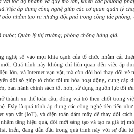
 ra với tốc độ nhanh và quy mô lớn, khiến các phương phá
uả.Việc áp dụng công nghệ giúp các cơ quan quản lý chu
ự báo nhằm tạo ra những đột phá trong công tác phòng,
à nước; Quản lý thị trường; phòng chống hàng giả.
ng nghệ số vào mọi khía cạnh của tổ chức nhằm cải thiệ
ị mới. Quá trình này không chỉ liên quan đến việc áp dụ
liệu lớn, và Internet vạn vật, mà còn đòi hỏi thay đổi về 
yển đổi số giúp tổ chức tối ưu hóa hoạt động, cung cấp d
ơn, ban hành chính sách tốt hơn, sử dụng nguồn lực tối ưu
rở thành xu thế toàn cầu, đóng vai trò then chốt trong việ
hệ. Đây là quá trình áp dụng các công nghệ tiên tiến như t
net vạn vật (IoT), và điện toán đám mây để thay đổi cách 
hằm tăng hiệu quả, đổi mới sáng tạo và tạo ra giá trị mớ
 phát triển, đang dẫn đầu trong quá trình này với sự đầu t