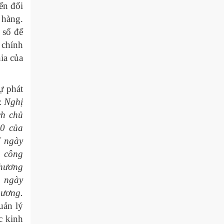
ển đổi
Tọa đàm trực tuyến “Nâng cao năng
 hàng.
lực xuất khẩu của doanh nghiệp Việt
Nam thông qua thương mại điện tử
 số để
với thị...
 chính
ia của
Diễn đàn Chuyển đổi số ngành Công
Thương 2025: Xác lập tầm nhìn
chuyển đổi số – xanh hóa tăng
ự phát
trưởng đến năm...
ị:
Nghị
ch chủ
20 của
W ngày
g công
Chương
g ngày
hương.
uản lý
c kinh