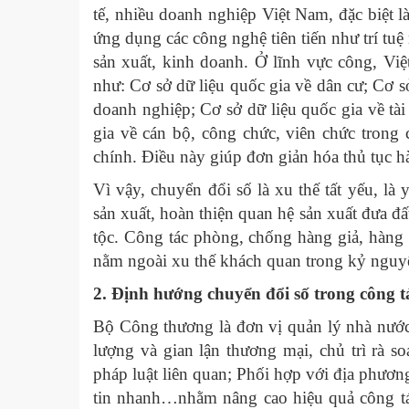
tế, nhiều doanh nghiệp Việt Nam, đặc biệt l
ứng dụng các công nghệ tiên tiến như trí tuệ
sản xuất, kinh doanh. Ở lĩnh vực công, Vi
như: Cơ sở dữ liệu quốc gia về dân cư; Cơ sở
doanh nghiệp; Cơ sở dữ liệu quốc gia về tài
gia về cán bộ, công chức, viên chức trong 
chính. Điều này giúp đơn giản hóa thủ tục hà
Vì vậy, chuyển đổi số là xu thế tất yếu, là 
sản xuất, hoàn thiện quan hệ sản xuất đưa 
tộc. Công tác phòng, chống hàng giả, hàng
nằm ngoài xu thế khách quan trong kỷ nguy
2. Định hướng chuyển đổi số trong công 
Bộ Công thương là đơn vị quản lý nhà nước
lượng và gian lận thương mại, chủ trì rà s
pháp luật liên quan; Phối hợp với địa phương
tin nhanh…nhằm nâng cao hiệu quả công tá