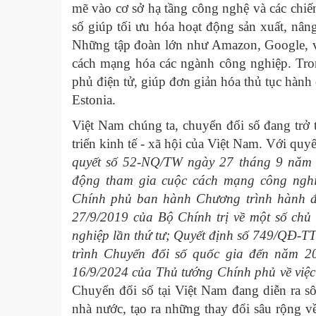
mẽ vào cơ sở hạ tầng công nghệ và các chiến
số giúp tối ưu hóa hoạt động sản xuất, nân
Những tập đoàn lớn như Amazon, Google, và 
cách mạng hóa các ngành công nghiệp. Tron
phủ điện tử, giúp đơn giản hóa thủ tục hành
Estonia.
Việt Nam chúng ta, chuyển đổi số đang trở t
triển kinh tế - xã hội của Việt Nam. Với quy
quyết số 52-NQ/TW ngày 27 tháng 9 năm 2
động tham gia cuộc cách mạng công nghiệ
Chính phủ ban hành Chương trình hành đ
27/9/2019 của Bộ Chính trị về một số ch
nghiệp lần thứ tư;
Quyết định số 749/QĐ-TT
trình Chuyển đổi số quốc gia đến năm 2
16/9/2024 của Thủ tướng Chính phủ về việc
Chuyển đổi số tại Việt Nam đang diễn ra sôi
nhà nước, tạo ra những thay đổi sâu rộng v