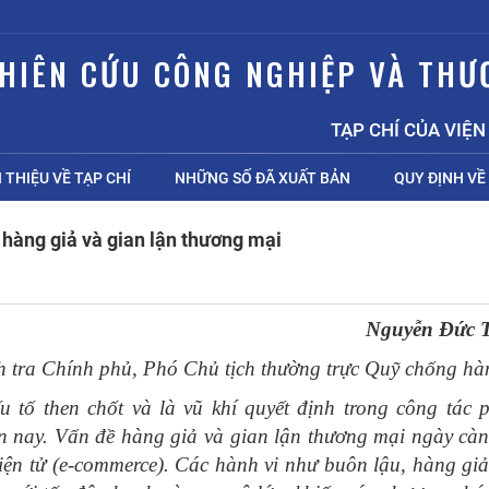
GHIÊN CỨU CÔNG NGHIỆP VÀ THƯ
TẠP CHÍ CỦA VIỆN NGHIÊ
I THIỆU VỀ TẠP CHÍ
NHỮNG SỐ ĐÃ XUẤT BẢN
QUY ĐỊNH VỀ 
 hàng giả và gian lận thương mại
Nguyễn Đức 
 tra Chính phủ, Phó Chủ tịch thường trực Quỹ chống hà
 tố then chốt và là vũ khí quyết định trong công tác 
n nay. Vấn đề hàng giả và gian lận thương mại ngày càn
điện tử (e-commerce). Các hành vi như buôn lậu, hàng giả