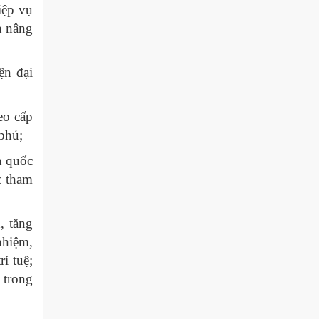
iệp vụ
n nâng
ện đại
eo cấp
 phủ;
n quốc
c tham
, tăng
nhiệm,
í tuệ;
 trong