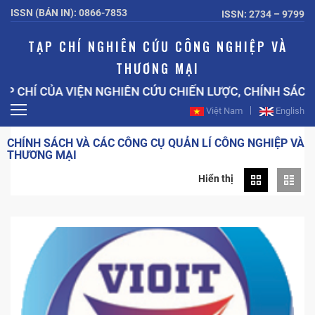
ISSN (BẢN IN): 0866-7853
ISSN: 2734 – 9799
TẠP CHÍ NGHIÊN CỨU CÔNG NGHIỆP VÀ
THƯƠNG MẠI
P CHÍ CỦA VIỆN NGHIÊN CỨU CHIẾN LƯỢC, CHÍNH SÁC
Việt Nam
English
CHÍNH SÁCH VÀ CÁC CÔNG CỤ QUẢN LÍ CÔNG NGHIỆP VÀ
THƯƠNG MẠI
Hiển thị